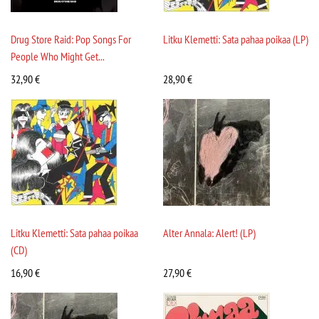
Drug Store Raid: Pop Songs For
Litku Klemetti: Sata pahaa poikaa (LP)
People Who Might Get...
32,90
€
28,90
€
Litku Klemetti: Sata pahaa poikaa
Alter Annala: Alert! (LP)
(CD)
16,90
€
27,90
€