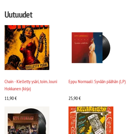
Uutuudet
Chain - Kielletty ysäri, toim. Jouni
Eppu Normaali: Syvään päähän (LP)
Hokkanen (kirja)
11,90
€
25,90
€