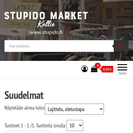
Stupido Market – verkossa ja kivijalassa
Stupido Market on vaihtoehtomusaan
erikoistunut verkko- sekä
kivijalkakauppa Helsingissä Kallion
sydämessä.
0
0,00
€
Valikko
Suudelmat
Näytetään ainoa tulos
Tuotteet
1 - 1
/
1
. Tuotteita sivulla