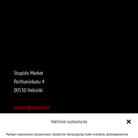
Stupido Market
Porthaninkatu 4
00530 Helsinki
market@stupido.fi
+358 50 4708664
Hallinnoi suostumusta
Avoinna:
Parhaan kokemuksen tarjoamiseksi käytämme teknologioita, kuten evästeitä, tallentaaksemme