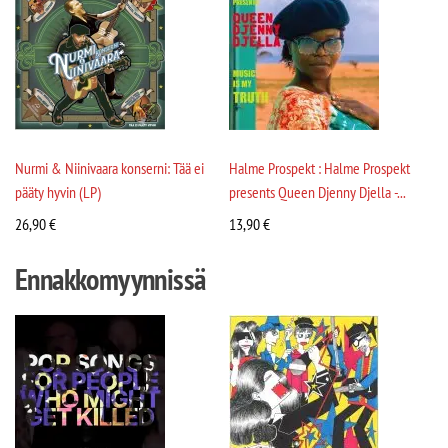
Nurmi & Niinivaara konserni: Tää ei
Halme Prospekt : Halme Prospekt
pääty hyvin (LP)
presents Queen Djenny Djella -...
26,90
€
13,90
€
Ennakkomyynnissä