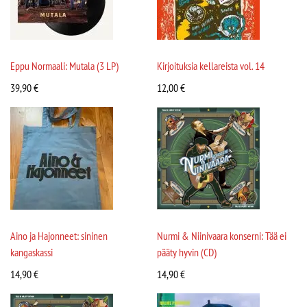
Eppu Normaali: Mutala (3 LP)
Kirjoituksia kellareista vol. 14
39,90
€
12,00
€
Aino ja Hajonneet: sininen
Nurmi & Niinivaara konserni: Tää ei
kangaskassi
pääty hyvin (CD)
14,90
€
14,90
€