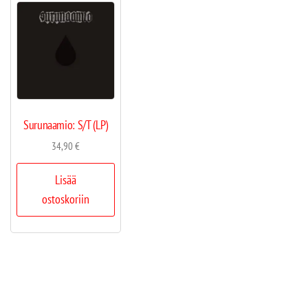
Surunaamio: S/T (LP)
34,90
€
Lisää
ostoskoriin