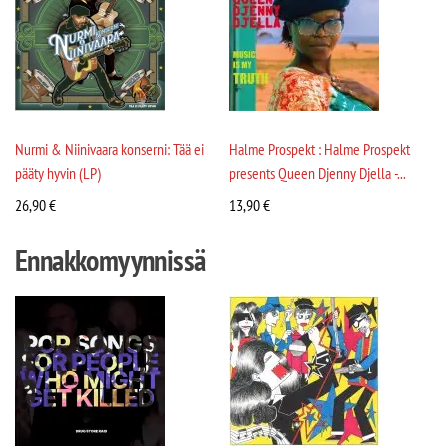
Nurmi & Niinivaara konserni: Tää ei
Halme Prospekt : Halme Prospekt
pääty hyvin (LP)
presents Queen Djenny Djella -...
26,90
€
13,90
€
Ennakkomyynnissä