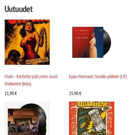
Uutuudet
Chain - Kielletty ysäri, toim. Jouni
Eppu Normaali: Syvään päähän (LP)
Hokkanen (kirja)
11,90
€
25,90
€