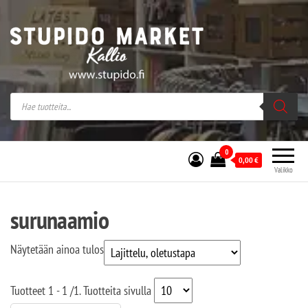
Stupido Market – verkossa ja kivijalassa
Stupido Market on vaihtoehtomusaan
erikoistunut verkko- sekä
kivijalkakauppa Helsingissä Kallion
sydämessä.
0
0,00
€
Valikko
surunaamio
Näytetään ainoa tulos
Tuotteet
1 - 1
/
1
. Tuotteita sivulla