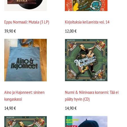
Eppu Normaali: Mutala (3 LP)
Kirjoituksia kellareista vol. 14
39,90
€
12,00
€
Aino ja Hajonneet: sininen
Nurmi & Niinivaara konserni: Tää ei
kangaskassi
pääty hyvin (CD)
14,90
€
14,90
€