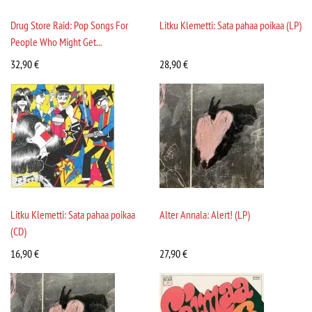
Drug Store Raid: Pop Songs For
Litku Klemetti: Sata pahaa poikaa (LP)
People Who Might Get...
32,90
€
28,90
€
Litku Klemetti: Sata pahaa poikaa
Alter Annala: Alert! (LP)
(CD)
16,90
€
27,90
€