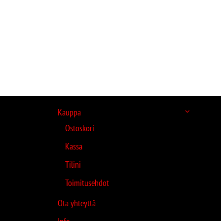
Kauppa
Ostoskori
Kassa
Tilini
Toimitusehdot
Ota yhteyttä