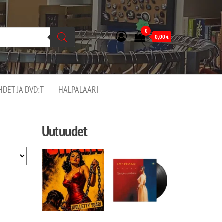
0
0,00
€
EHDET JA DVD:T
HALPALAARI
Uutuudet