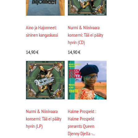
Aino ja Hajonneet:
Nurmi & Niinivaara
sininen kangaskassi
konserni: Tää ei pääty
hyvin (CD)
14,90
€
14,90
€
Nurmi & Niinivaara
Halme Prospekt :
konserni: Tää ei pääty
Halme Prospekt
hyvin (LP)
presents Queen
Djenny Djella -...