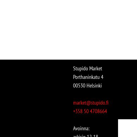
Stupido Market
Porthaninkatu 4
00530 Helsinki
market@stupido.fi
+358 50 4708664
Avoinna:
arkisin 12-18