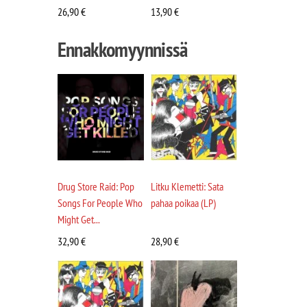
26,90
€
13,90
€
Ennakkomyynnissä
Drug Store Raid: Pop
Litku Klemetti: Sata
Songs For People Who
pahaa poikaa (LP)
Might Get...
32,90
€
28,90
€