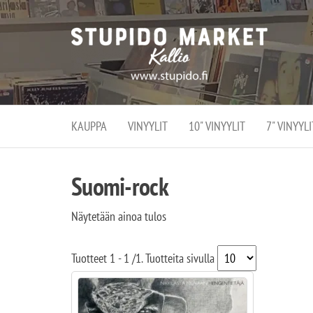
Stupi
Stupido M
vaihtoeht
Marke
erikoistun
verko
verkko- se
kivijalka
ja
Helsingiss
kivija
Kallion
KAUPPA
VINYYLIT
10" VINYYLIT
7" VINYYLI
sydämessä
Suomi-rock
Näytetään ainoa tulos
Tuotteet
1 - 1
/
1
. Tuotteita sivulla