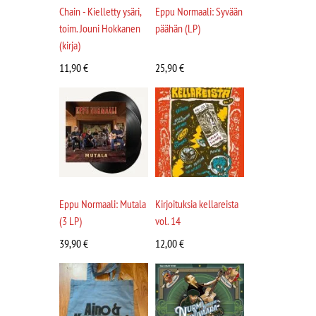
Chain - Kielletty ysäri,
Eppu Normaali: Syvään
toim. Jouni Hokkanen
päähän (LP)
(kirja)
11,90
€
25,90
€
Eppu Normaali: Mutala
Kirjoituksia kellareista
(3 LP)
vol. 14
39,90
€
12,00
€