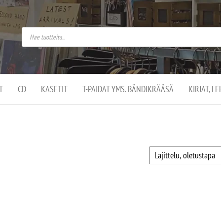
do
arket on
omusaan
t –
ut
ssa
kä
kauppa
ä
lassa
T
CD
KASETIT
T-PAIDAT YMS. BÄNDIKRÄÄSÄ
KIRJAT, L
.