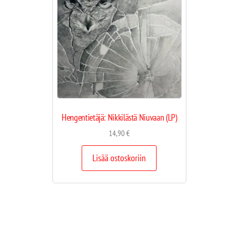
Hengentietäjä: Nikkilästä Niuvaan (LP)
14,90
€
Lisää ostoskoriin