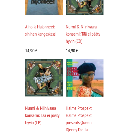
Aino ja Hajonneet:
Nurmi & Niinivaara
sininen kangaskassi
konserni: Tää ei pääty
hyvin (CD)
14,90
€
14,90
€
Nurmi & Niinivaara
Halme Prospekt :
konserni: Tää ei pääty
Halme Prospekt
hyvin (LP)
presents Queen
Djenny Djella -...