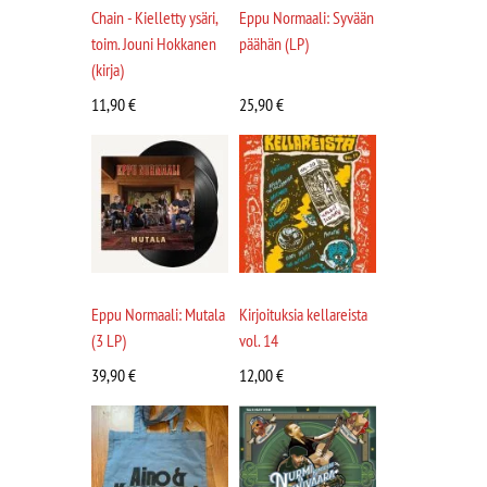
Chain - Kielletty ysäri,
Eppu Normaali: Syvään
toim. Jouni Hokkanen
päähän (LP)
(kirja)
11,90
€
25,90
€
Eppu Normaali: Mutala
Kirjoituksia kellareista
(3 LP)
vol. 14
39,90
€
12,00
€