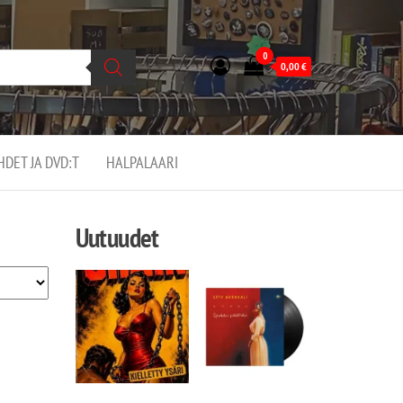
0
0,00
€
EHDET JA DVD:T
HALPALAARI
Uutuudet