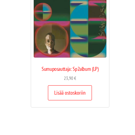
Sumuposauttaja: Sp2album (LP)
23,90
€
Lisää ostoskoriin