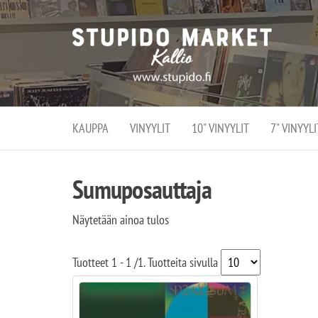
Stupi
Stupido M
vaihtoeht
Marke
erikoistun
verko
verkko- se
kivijalka
ja
Helsingiss
kivija
Kallion
KAUPPA
VINYYLIT
10" VINYYLIT
7" VINYYLI
sydämessä
Sumuposauttaja
Näytetään ainoa tulos
Tuotteet
1 - 1
/
1
. Tuotteita sivulla