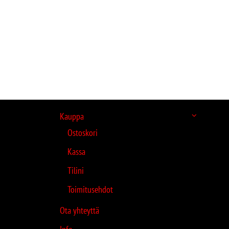
Kauppa
Ostoskori
Kassa
Tilini
Toimitusehdot
Ota yhteyttä