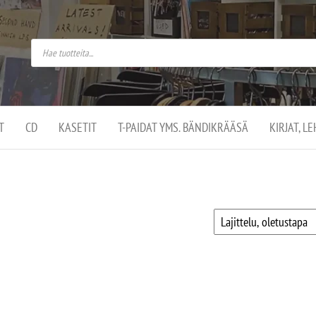
do
arket on
omusaan
t –
ut
ssa
kä
kauppa
ä
lassa
T
CD
KASETIT
T-PAIDAT YMS. BÄNDIKRÄÄSÄ
KIRJAT, L
.