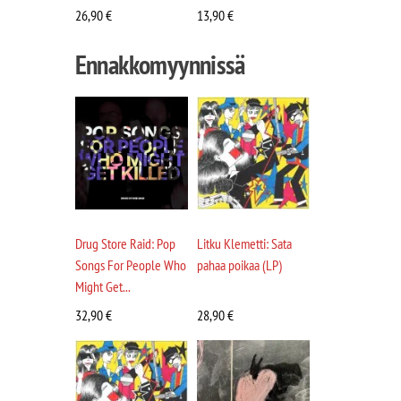
26,90
€
13,90
€
Ennakkomyynnissä
Drug Store Raid: Pop
Litku Klemetti: Sata
Songs For People Who
pahaa poikaa (LP)
Might Get...
32,90
€
28,90
€