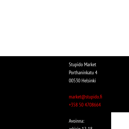
Stupido Market
Porthaninkatu 4
00530 Helsinki
market@stupido.fi
+358 50 4708664
Avoinna:
arkisin 12-18