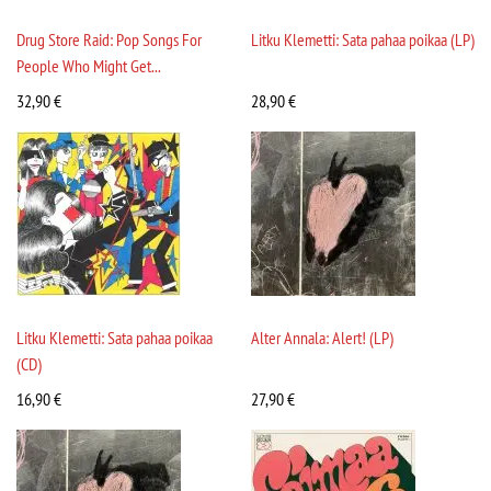
Drug Store Raid: Pop Songs For
Litku Klemetti: Sata pahaa poikaa (LP)
People Who Might Get...
32,90
€
28,90
€
Litku Klemetti: Sata pahaa poikaa
Alter Annala: Alert! (LP)
(CD)
16,90
€
27,90
€