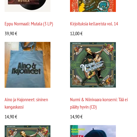
Eppu Normaali: Mutala (3 LP)
Kirjoituksia kellareista vol. 14
39,90
€
12,00
€
Aino ja Hajonneet: sininen
Nurmi & Niinivaara konserni: Tää ei
kangaskassi
pääty hyvin (CD)
14,90
€
14,90
€