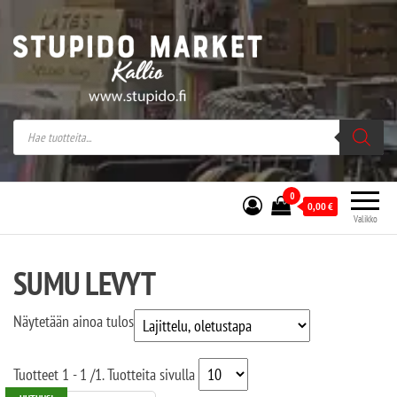
Stupido Market – verkossa ja kivijalassa
Stupido Market on vaihtoehtomusaan
erikoistunut verkko- sekä
kivijalkakauppa Helsingissä Kallion
sydämessä.
0
0,00
€
Valikko
SUMU LEVYT
Näytetään ainoa tulos
Tuotteet
1 - 1
/
1
. Tuotteita sivulla