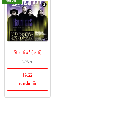
UUTUUS!
Stiletti #3 (lehti)
9,90
€
Lisää
ostoskoriin