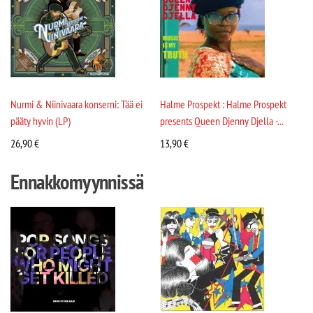
Nurmi & Niinivaara konserni: Tää ei
Halme Prospekt : Halme Prospekt
pääty hyvin (LP)
presents Queen Djenny Djella -...
26,90
€
13,90
€
Ennakkomyynnissä