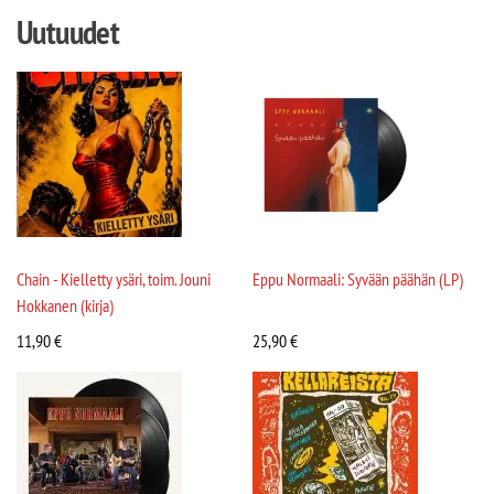
Uutuudet
Chain - Kielletty ysäri, toim. Jouni
Eppu Normaali: Syvään päähän (LP)
Hokkanen (kirja)
11,90
€
25,90
€