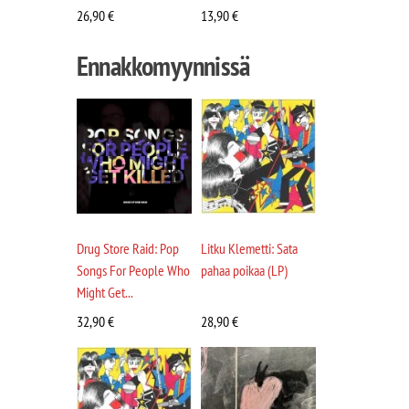
26,90
€
13,90
€
Ennakkomyynnissä
Drug Store Raid: Pop
Litku Klemetti: Sata
Songs For People Who
pahaa poikaa (LP)
Might Get...
32,90
€
28,90
€