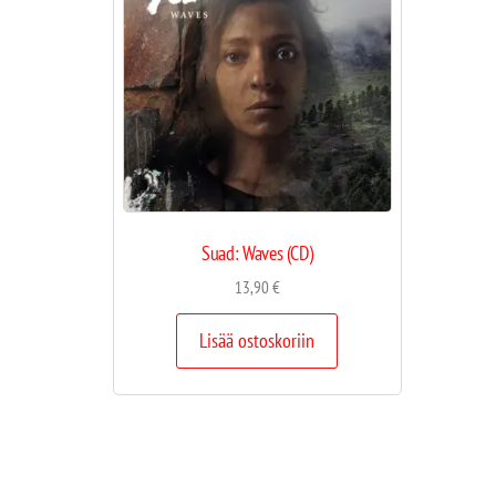
Suad: Waves (CD)
13,90
€
Lisää ostoskoriin