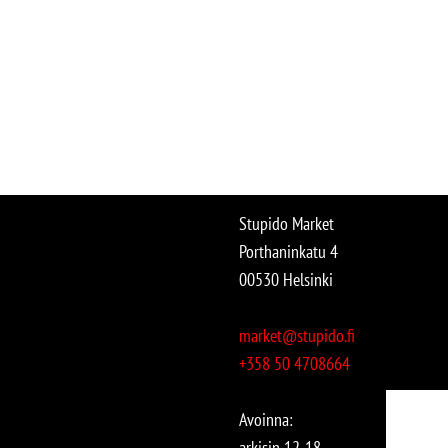
Stupido Market
Porthaninkatu 4
00530 Helsinki
market@stupido.fi
+358 50 4708664
Avoinna:
arkisin 12-18