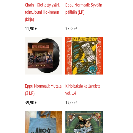
Chain - Kielletty ysäri,
Eppu Normaali: Syvään
toim. Jouni Hokkanen
päähän (LP)
(kirja)
11,90
€
25,90
€
Eppu Normaali: Mutala
Kirjoituksia kellareista
(3 LP)
vol. 14
39,90
€
12,00
€