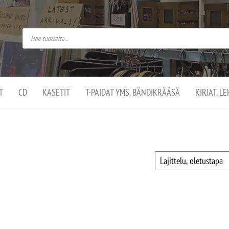
do
arket on
omusaan
t –
ut
ssa
kä
kauppa
ä
lassa
T
CD
KASETIT
T-PAIDAT YMS. BÄNDIKRÄÄSÄ
KIRJAT, L
.