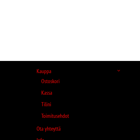
Kauppa
Ostoskori
Kassa
Tilini
Toimitusehdot
Ota yhteyttä