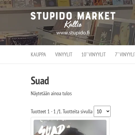
Stupi
Stupido M
vaihtoeht
Marke
erikoistun
verko
verkko- se
kivijalka
ja
Helsingiss
kivija
Kallion
KAUPPA
VINYYLIT
10" VINYYLIT
7" VINYYLI
sydämessä
Suad
Näytetään ainoa tulos
Tuotteet
1 - 1
/
1
. Tuotteita sivulla