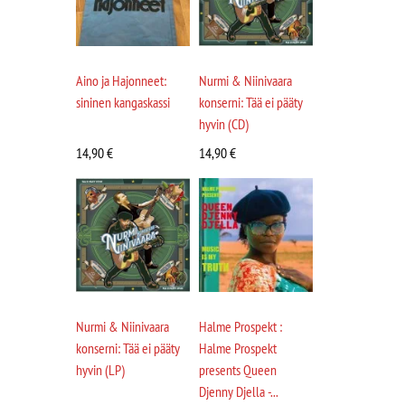
Aino ja Hajonneet:
Nurmi & Niinivaara
sininen kangaskassi
konserni: Tää ei pääty
hyvin (CD)
14,90
€
14,90
€
Nurmi & Niinivaara
Halme Prospekt :
konserni: Tää ei pääty
Halme Prospekt
hyvin (LP)
presents Queen
Djenny Djella -...