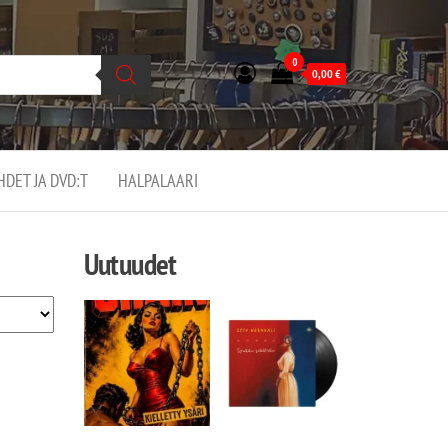
0
0,00
€
EHDET JA DVD:T
HALPALAARI
Uutuudet