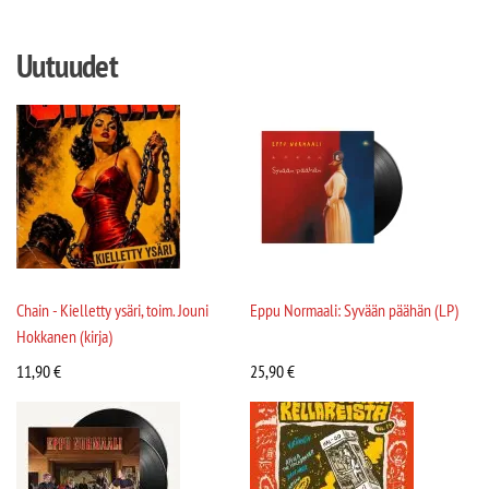
Uutuudet
Chain - Kielletty ysäri, toim. Jouni
Eppu Normaali: Syvään päähän (LP)
Hokkanen (kirja)
11,90
€
25,90
€