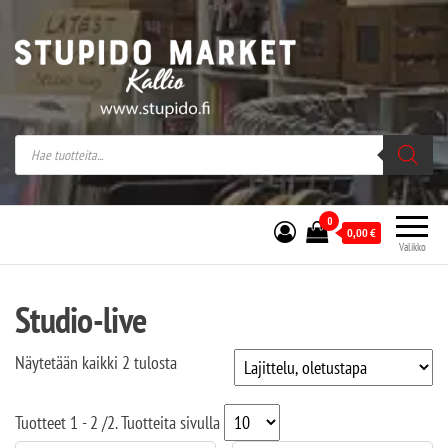
Stupido Market – verkossa ja kivijalassa
Stupido Market on vaihtoehtomusaan
erikoistunut verkko- sekä
kivijalkakauppa Helsingissä Kallion
sydämessä.
0
0,00
€
Valikko
Studio-live
Näytetään kaikki 2 tulosta
Tuotteet
1 - 2
/
2
. Tuotteita sivulla