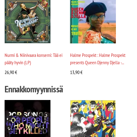
Nurmi & Niinivaara konserni: Tää ei
Halme Prospekt : Halme Prospekt
pääty hyvin (LP)
presents Queen Djenny Djella -...
26,90
€
13,90
€
Ennakkomyynnissä