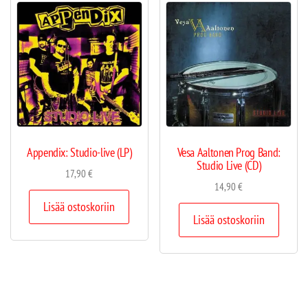
Appendix: Studio-live (LP)
Vesa Aaltonen Prog Band:
Studio Live (CD)
17,90
€
14,90
€
Lisää ostoskoriin
Lisää ostoskoriin