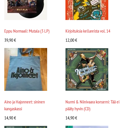
Eppu Normaali: Mutala (3 LP)
Kirjoituksia kellareista vol. 14
39,90
€
12,00
€
Aino ja Hajonneet: sininen
Nurmi & Niinivaara konserni: Tää ei
kangaskassi
pääty hyvin (CD)
14,90
€
14,90
€