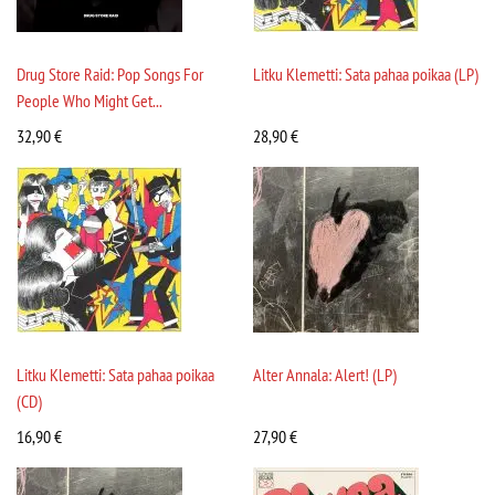
Drug Store Raid: Pop Songs For
Litku Klemetti: Sata pahaa poikaa (LP)
People Who Might Get...
32,90
€
28,90
€
Litku Klemetti: Sata pahaa poikaa
Alter Annala: Alert! (LP)
(CD)
16,90
€
27,90
€