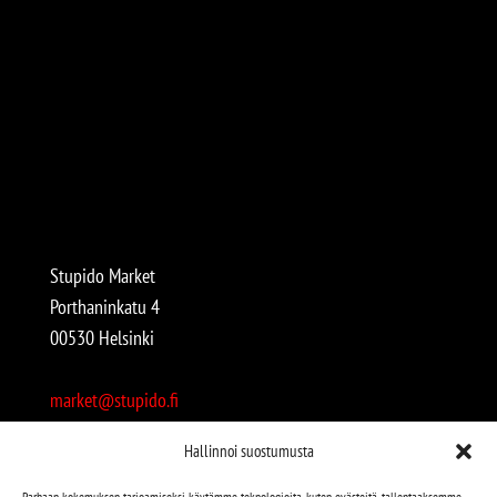
Stupido Market
Porthaninkatu 4
00530 Helsinki
market@stupido.fi
+358 50 4708664
Hallinnoi suostumusta
Avoinna:
Parhaan kokemuksen tarjoamiseksi käytämme teknologioita, kuten evästeitä, tallentaaksemme