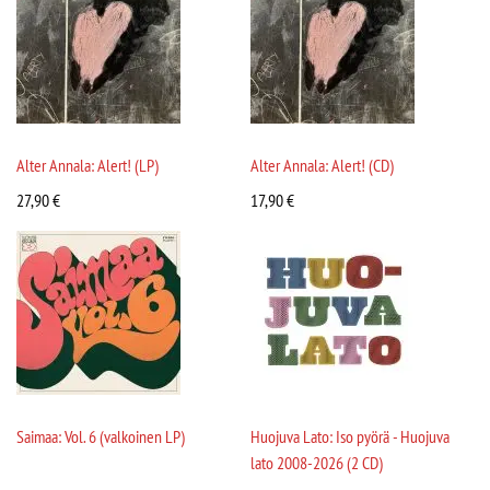
Alter Annala: Alert! (LP)
Alter Annala: Alert! (CD)
27,90
€
17,90
€
Saimaa: Vol. 6 (valkoinen LP)
Huojuva Lato: Iso pyörä - Huojuva
lato 2008-2026 (2 CD)