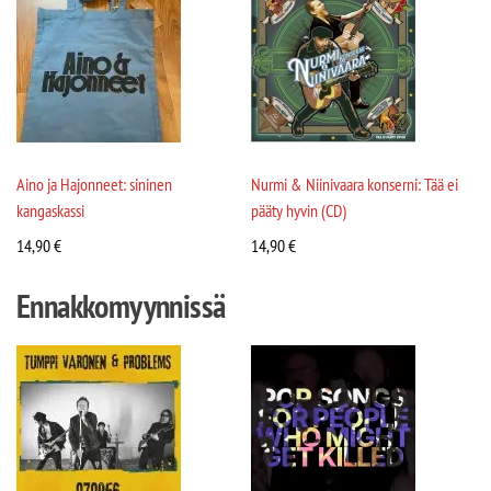
Aino ja Hajonneet: sininen
Nurmi & Niinivaara konserni: Tää ei
kangaskassi
pääty hyvin (CD)
14,90
€
14,90
€
Ennakkomyynnissä