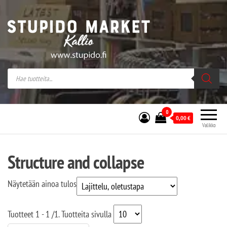
Stupido Market – verkossa ja kivijalassa
Stupido Market on vaihtoehtomusaan
erikoistunut verkko- sekä
kivijalkakauppa Helsingissä Kallion
sydämessä.
0
0,00
€
Valikko
Structure and collapse
Näytetään ainoa tulos
Tuotteet
1 - 1
/
1
. Tuotteita sivulla