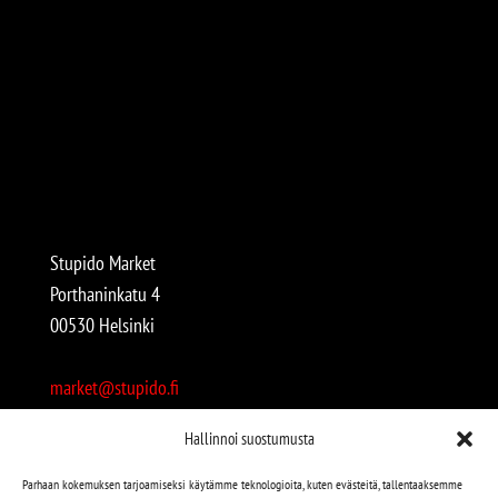
Stupido Market
Porthaninkatu 4
00530 Helsinki
market@stupido.fi
+358 50 4708664
Hallinnoi suostumusta
Avoinna:
Parhaan kokemuksen tarjoamiseksi käytämme teknologioita, kuten evästeitä, tallentaaksemme