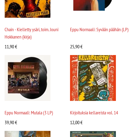
Chain - Kielletty ysäri, toim. Jouni
Eppu Normaali: Syvään päähän (LP)
Hokkanen (kirja)
11,90
€
25,90
€
Eppu Normaali: Mutala (3 LP)
Kirjoituksia kellareista vol. 14
39,90
€
12,00
€