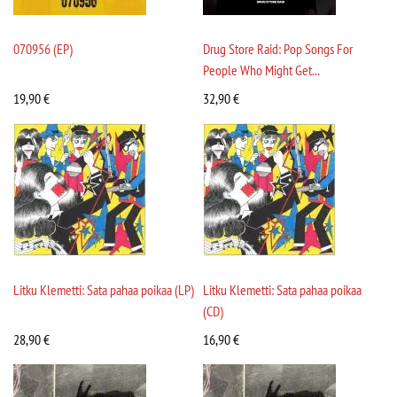
070956 (EP)
Drug Store Raid: Pop Songs For
People Who Might Get...
19,90
€
32,90
€
Litku Klemetti: Sata pahaa poikaa (LP)
Litku Klemetti: Sata pahaa poikaa
(CD)
28,90
€
16,90
€