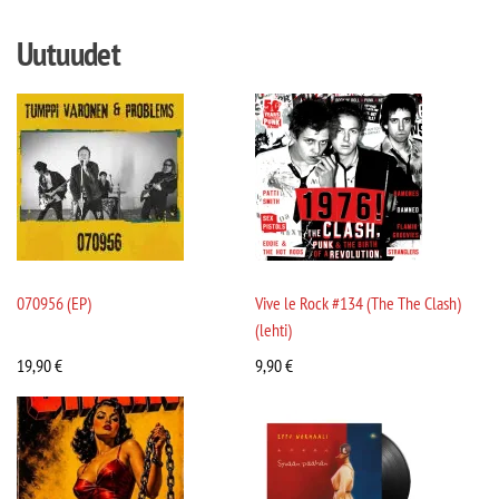
Uutuudet
070956 (EP)
Vive le Rock #134 (The The Clash)
(lehti)
19,90
€
9,90
€