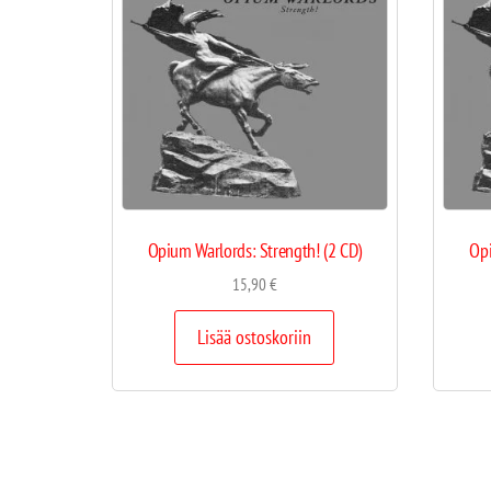
Opium Warlords: Strength! (2 CD)
Opi
15,90
€
Lisää ostoskoriin