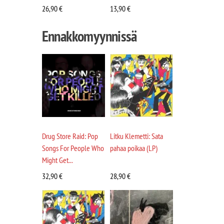
26,90
€
13,90
€
Ennakkomyynnissä
Drug Store Raid: Pop
Litku Klemetti: Sata
Songs For People Who
pahaa poikaa (LP)
Might Get...
32,90
€
28,90
€