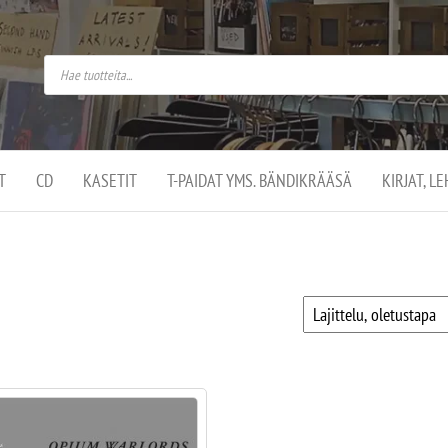
do
arket on
omusaan
t –
ut
ssa
kä
kauppa
ä
lassa
T
CD
KASETIT
T-PAIDAT YMS. BÄNDIKRÄÄSÄ
KIRJAT, L
.