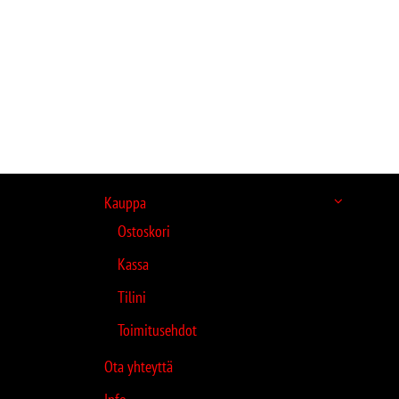
Kauppa
Ostoskori
Kassa
Tilini
Toimitusehdot
Ota yhteyttä