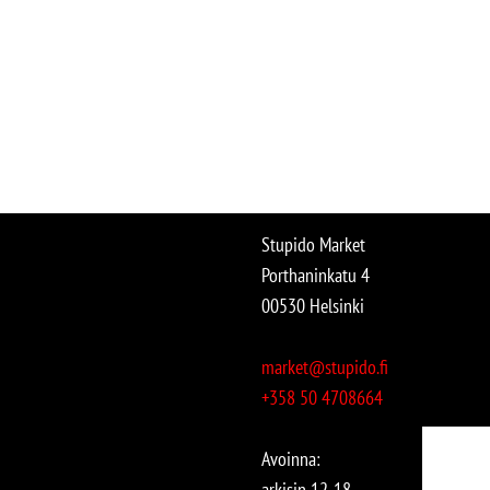
Stupido Market
Porthaninkatu 4
00530 Helsinki
market@stupido.fi
+358 50 4708664
Avoinna:
arkisin 12-18