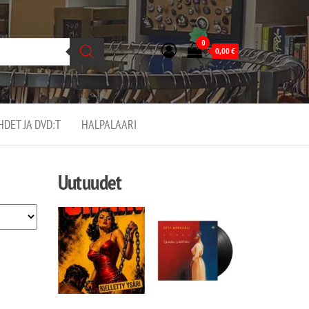
0
0,00
€
EHDET JA DVD:T
HALPALAARI
Uutuudet