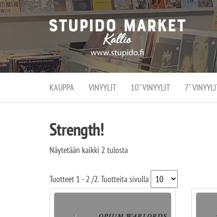
Stupi
Stupido M
vaihtoeht
Marke
erikoistun
verko
verkko- se
kivijalka
ja
Helsingiss
kivija
Kallion
KAUPPA
VINYYLIT
10" VINYYLIT
7" VINYYLI
sydämessä
Strength!
Näytetään kaikki 2 tulosta
Tuotteet
1 - 2
/
2
. Tuotteita sivulla