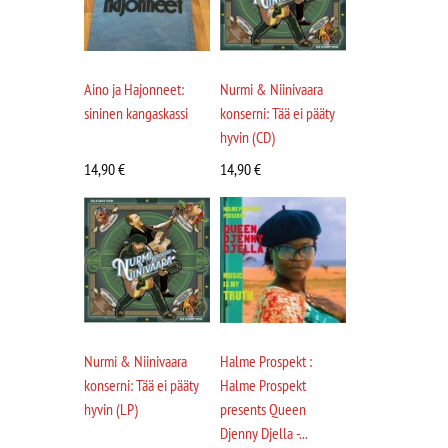
Aino ja Hajonneet:
Nurmi & Niinivaara
sininen kangaskassi
konserni: Tää ei pääty
hyvin (CD)
14,90
€
14,90
€
Nurmi & Niinivaara
Halme Prospekt :
konserni: Tää ei pääty
Halme Prospekt
hyvin (LP)
presents Queen
Djenny Djella -...