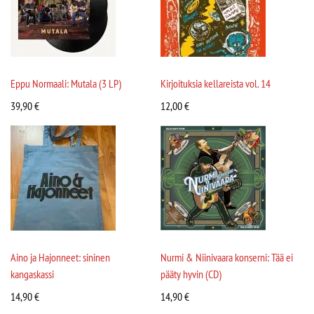
Eppu Normaali: Mutala (3 LP)
Kirjoituksia kellareista vol. 14
39,90
€
12,00
€
Aino ja Hajonneet: sininen
Nurmi & Niinivaara konserni: Tää ei
kangaskassi
pääty hyvin (CD)
14,90
€
14,90
€