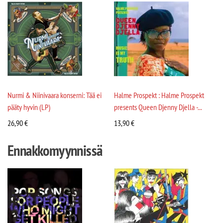
Nurmi & Niinivaara konserni: Tää ei
Halme Prospekt : Halme Prospekt
pääty hyvin (LP)
presents Queen Djenny Djella -...
26,90
€
13,90
€
Ennakkomyynnissä