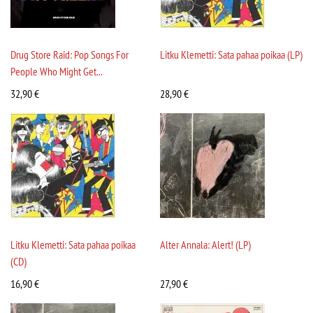
Drug Store Raid: Pop Songs For
Litku Klemetti: Sata pahaa poikaa (LP)
People Who Might Get...
32,90
€
28,90
€
Litku Klemetti: Sata pahaa poikaa
Alter Annala: Alert! (LP)
(CD)
16,90
€
27,90
€