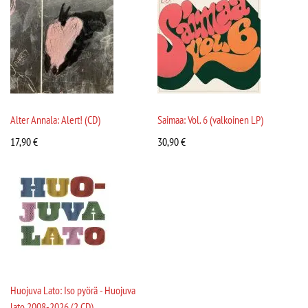
Alter Annala: Alert! (CD)
Saimaa: Vol. 6 (valkoinen LP)
17,90
€
30,90
€
Huojuva Lato: Iso pyörä - Huojuva
lato 2008-2026 (2 CD)