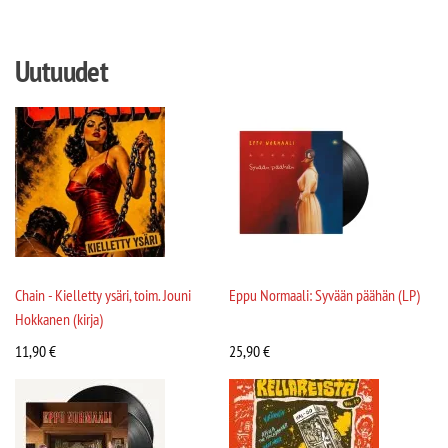
Uutuudet
Chain - Kielletty ysäri, toim. Jouni
Eppu Normaali: Syvään päähän (LP)
Hokkanen (kirja)
11,90
€
25,90
€