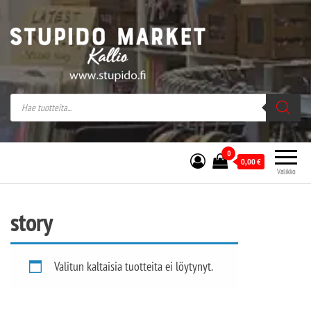
Stupido Market – verkossa ja kivijalassa
Stupido Market on vaihtoehtomusaan
erikoistunut verkko- sekä
kivijalkakauppa Helsingissä Kallion
sydämessä.
0
0,00
€
Valikko
story
Valitun kaltaisia tuotteita ei löytynyt.