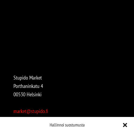
Stupido Market
Porthaninkatu 4
00530 Helsinki
market@stupido.fi
+358 50 4708664
Hallinnoi suostumusta