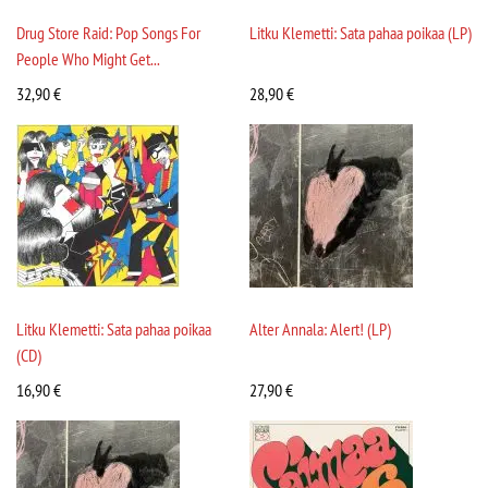
Drug Store Raid: Pop Songs For
Litku Klemetti: Sata pahaa poikaa (LP)
People Who Might Get...
32,90
€
28,90
€
Litku Klemetti: Sata pahaa poikaa
Alter Annala: Alert! (LP)
(CD)
16,90
€
27,90
€