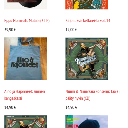
Eppu Normaali: Mutala (3 LP)
Kirjoituksia kellareista vol. 14
39,90
€
12,00
€
Aino ja Hajonneet: sininen
Nurmi & Niinivaara konserni: Tää ei
kangaskassi
pääty hyvin (CD)
14,90
€
14,90
€