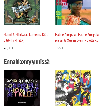
Nurmi & Niinivaara konserni: Tää ei
Halme Prospekt : Halme Prospekt
pääty hyvin (LP)
presents Queen Djenny Djella -...
26,90
€
13,90
€
Ennakkomyynnissä