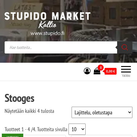
Stupido Market – verkossa ja kivijalassa
Stupido Market on vaihtoehtomusaan
erikoistunut verkko- sekä
kivijalkakauppa Helsingissä Kallion
sydämessä.
0
0,00
€
Valikko
Stooges
Näytetään kaikki 4 tulosta
Tuotteet
1 - 4
/
4
. Tuotteita sivulla