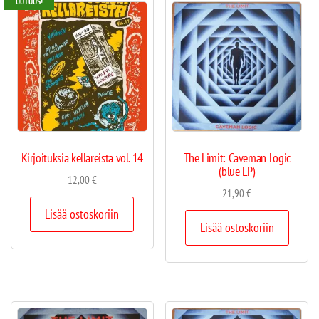
UUTUUS!
Kirjoituksia kellareista vol. 14
The Limit: Caveman Logic
(blue LP)
12,00
€
21,90
€
Lisää ostoskoriin
Lisää ostoskoriin