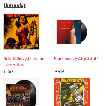
Uutuudet
Chain - Kielletty ysäri, toim. Jouni
Eppu Normaali: Syvään päähän (LP)
Hokkanen (kirja)
11,90
€
25,90
€