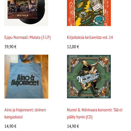
Eppu Normaali: Mutala (3 LP)
Kirjoituksia kellareista vol. 14
39,90
€
12,00
€
Aino ja Hajonneet: sininen
Nurmi & Niinivaara konserni: Tää ei
kangaskassi
pääty hyvin (CD)
14,90
€
14,90
€