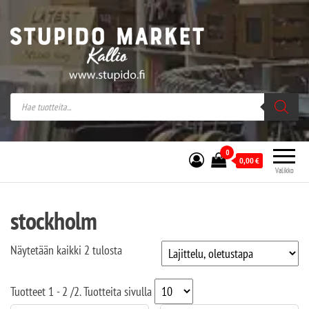
Stupido Market – verkossa ja kivijalassa
Stupido Market on vaihtoehtomusaan
erikoistunut verkko- sekä
kivijalkakauppa Helsingissä Kallion
sydämessä.
0
0,00
€
Valikko
stockholm
Näytetään kaikki 2 tulosta
Tuotteet
1 - 2
/
2
. Tuotteita sivulla