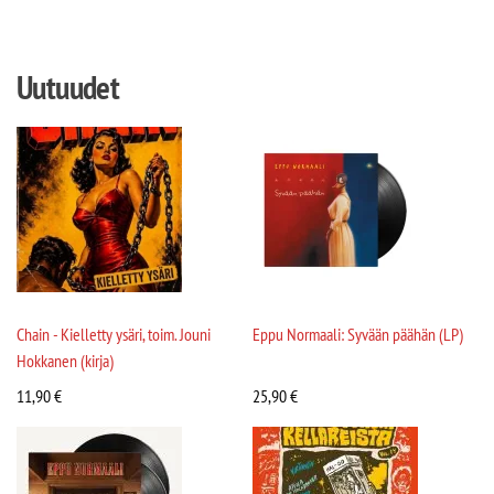
Uutuudet
Chain - Kielletty ysäri, toim. Jouni
Eppu Normaali: Syvään päähän (LP)
Hokkanen (kirja)
11,90
€
25,90
€