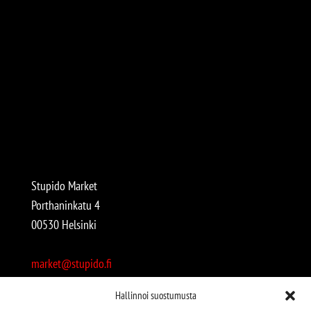
Stupido Market
Porthaninkatu 4
00530 Helsinki
market@stupido.fi
+358 50 4708664
Hallinnoi suostumusta