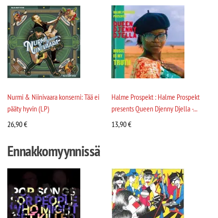
Nurmi & Niinivaara konserni: Tää ei
Halme Prospekt : Halme Prospekt
pääty hyvin (LP)
presents Queen Djenny Djella -...
26,90
€
13,90
€
Ennakkomyynnissä