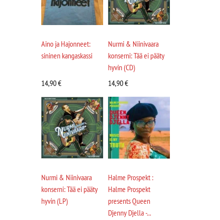
Aino ja Hajonneet:
Nurmi & Niinivaara
sininen kangaskassi
konserni: Tää ei pääty
hyvin (CD)
14,90
€
14,90
€
Nurmi & Niinivaara
Halme Prospekt :
konserni: Tää ei pääty
Halme Prospekt
hyvin (LP)
presents Queen
Djenny Djella -...