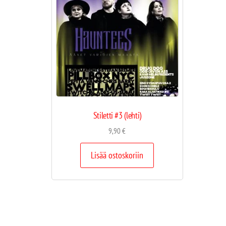
Stiletti #3 (lehti)
9,90
€
Lisää ostoskoriin