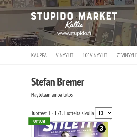
Stupi
Stupido M
vaihtoeht
Marke
erikoistun
verko
verkko- se
kivijalka
ja
Helsingiss
kivija
Kallion
KAUPPA
VINYYLIT
10" VINYYLIT
7" VINYYLI
sydämessä
Stefan Bremer
Näytetään ainoa tulos
Tuotteet
1 - 1
/
1
. Tuotteita sivulla
UUTUUS!