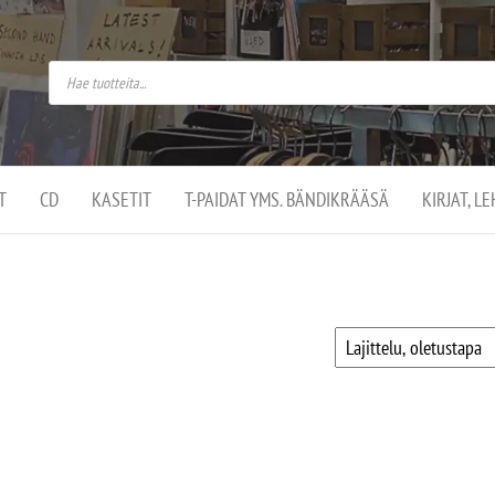
do
arket on
omusaan
t –
ut
ssa
kä
kauppa
ä
lassa
T
CD
KASETIT
T-PAIDAT YMS. BÄNDIKRÄÄSÄ
KIRJAT, L
.