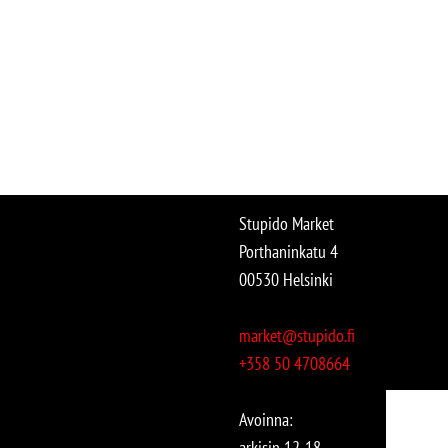
Stupido Market
Porthaninkatu 4
00530 Helsinki
market@stupido.fi
+358 50 4708664
Avoinna:
arkisin 12-18