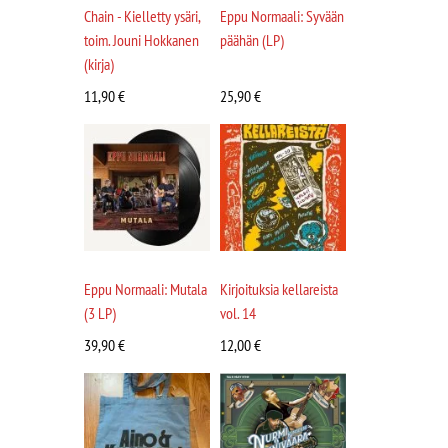
Chain - Kielletty ysäri,
Eppu Normaali: Syvään
toim. Jouni Hokkanen
päähän (LP)
(kirja)
11,90
€
25,90
€
Eppu Normaali: Mutala
Kirjoituksia kellareista
(3 LP)
vol. 14
39,90
€
12,00
€