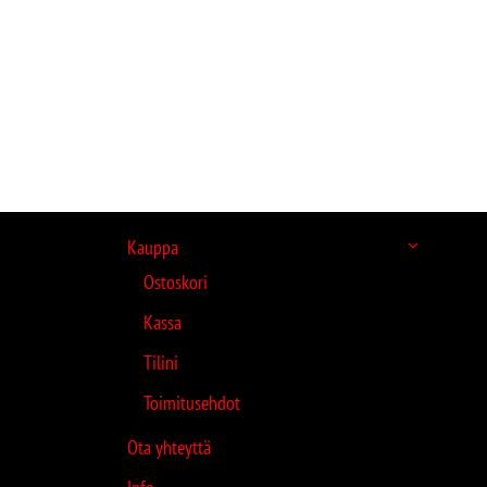
Kauppa
Ostoskori
Kassa
Tilini
Toimitusehdot
Ota yhteyttä