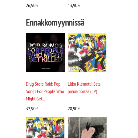
26,90
€
13,90
€
Ennakkomyynnissä
Drug Store Raid: Pop
Litku Klemetti: Sata
Songs For People Who
pahaa poikaa (LP)
Might Get...
32,90
€
28,90
€