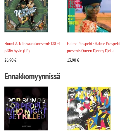
Nurmi & Niinivaara konserni: Tää ei
Halme Prospekt : Halme Prospekt
pääty hyvin (LP)
presents Queen Djenny Djella -...
26,90
€
13,90
€
Ennakkomyynnissä