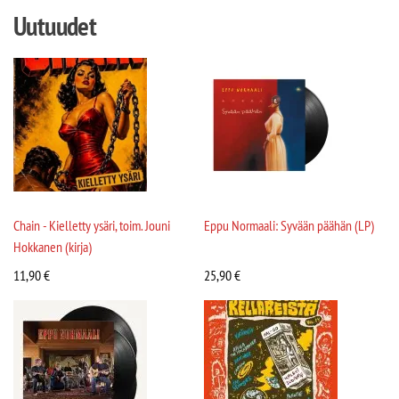
Uutuudet
Chain - Kielletty ysäri, toim. Jouni
Eppu Normaali: Syvään päähän (LP)
Hokkanen (kirja)
11,90
€
25,90
€