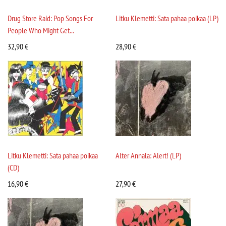
Drug Store Raid: Pop Songs For
Litku Klemetti: Sata pahaa poikaa (LP)
People Who Might Get...
32,90
€
28,90
€
Litku Klemetti: Sata pahaa poikaa
Alter Annala: Alert! (LP)
(CD)
16,90
€
27,90
€