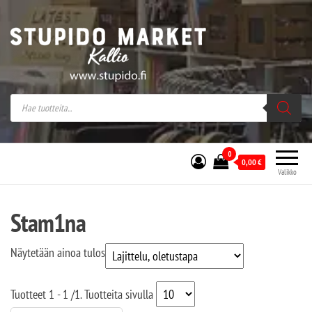
Stupido Market – verkossa ja kivijalassa
Stupido Market on vaihtoehtomusaan
erikoistunut verkko- sekä
kivijalkakauppa Helsingissä Kallion
sydämessä.
0
0,00
€
Valikko
Stam1na
Näytetään ainoa tulos
Tuotteet
1 - 1
/
1
. Tuotteita sivulla