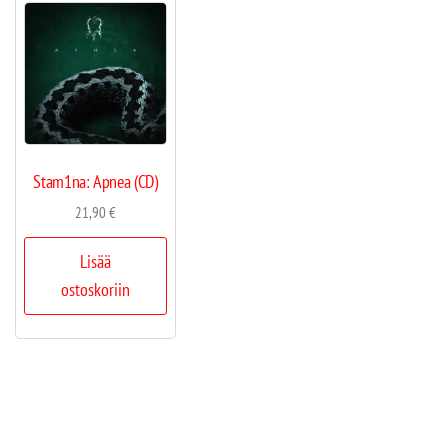
Stam1na: Apnea (CD)
21,90
€
Lisää
ostoskoriin