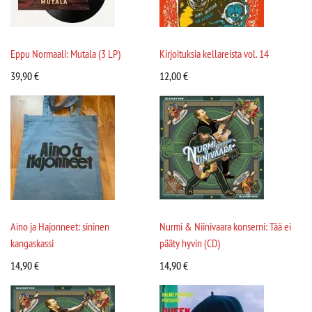
Eppu Normaali: Mutala (3 LP)
Kirjoituksia kellareista vol. 14
39,90
€
12,00
€
Aino ja Hajonneet: sininen
Nurmi & Niinivaara konserni: Tää ei
kangaskassi
pääty hyvin (CD)
14,90
€
14,90
€