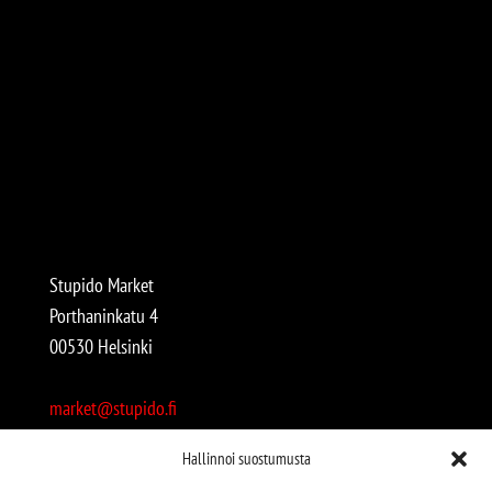
Stupido Market
Porthaninkatu 4
00530 Helsinki
market@stupido.fi
+358 50 4708664
Hallinnoi suostumusta