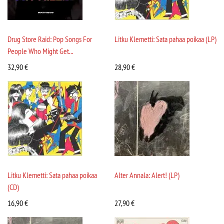
Drug Store Raid: Pop Songs For
Litku Klemetti: Sata pahaa poikaa (LP)
People Who Might Get...
32,90
€
28,90
€
Litku Klemetti: Sata pahaa poikaa
Alter Annala: Alert! (LP)
(CD)
16,90
€
27,90
€