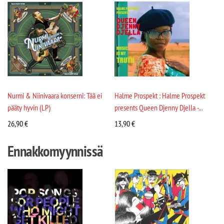
Nurmi & Niinivaara konserni: Tää ei
Halme Prospekt : Halme Prospekt
pääty hyvin (LP)
presents Queen Djenny Djella -...
26,90
€
13,90
€
Ennakkomyynnissä