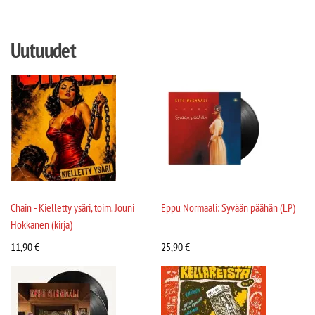
Uutuudet
Chain - Kielletty ysäri, toim. Jouni
Eppu Normaali: Syvään päähän (LP)
Hokkanen (kirja)
11,90
€
25,90
€