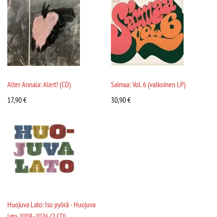
Alter Annala: Alert! (CD)
Saimaa: Vol. 6 (valkoinen LP)
17,90
€
30,90
€
Huojuva Lato: Iso pyörä - Huojuva
lato 2008-2026 (2 CD)