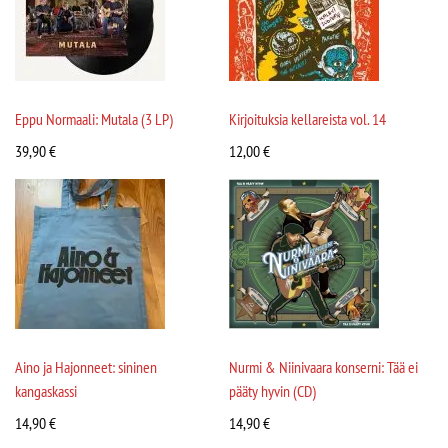
Eppu Normaali: Mutala (3 LP)
Kirjoituksia kellareista vol. 14
39,90
€
12,00
€
Aino ja Hajonneet: sininen
Nurmi & Niinivaara konserni: Tää ei
kangaskassi
pääty hyvin (CD)
14,90
€
14,90
€