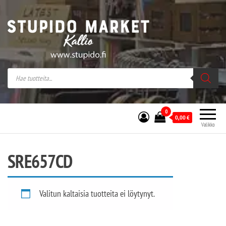
Stupido Market – verkossa ja kivijalassa
Stupido Market on vaihtoehtomusaan
erikoistunut verkko- sekä
kivijalkakauppa Helsingissä Kallion
sydämessä.
0
0,00
€
Valikko
SRE657CD
Valitun kaltaisia tuotteita ei löytynyt.