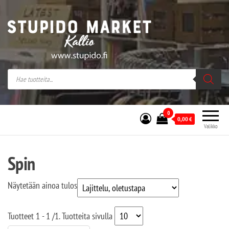
Stupido Market – verkossa ja kivijalassa
Stupido Market on vaihtoehtomusaan
erikoistunut verkko- sekä
kivijalkakauppa Helsingissä Kallion
sydämessä.
0
0,00
€
Valikko
Spin
Näytetään ainoa tulos
Tuotteet
1 - 1
/
1
. Tuotteita sivulla