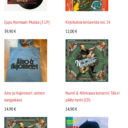
Eppu Normaali: Mutala (3 LP)
Kirjoituksia kellareista vol. 14
39,90
€
12,00
€
Aino ja Hajonneet: sininen
Nurmi & Niinivaara konserni: Tää ei
kangaskassi
pääty hyvin (CD)
14,90
€
14,90
€