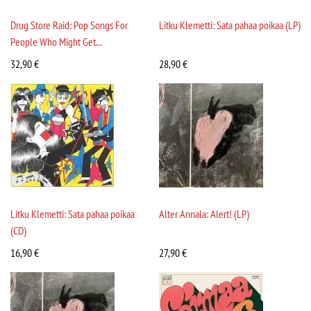
Drug Store Raid: Pop Songs For
Litku Klemetti: Sata pahaa poikaa (LP)
People Who Might Get...
32,90
€
28,90
€
Litku Klemetti: Sata pahaa poikaa
Alter Annala: Alert! (LP)
(CD)
16,90
€
27,90
€