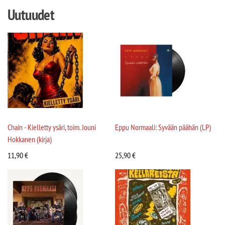
Uutuudet
Chain - Kielletty ysäri, toim. Jouni
Eppu Normaali: Syvään päähän (LP)
Hokkanen (kirja)
11,90
€
25,90
€