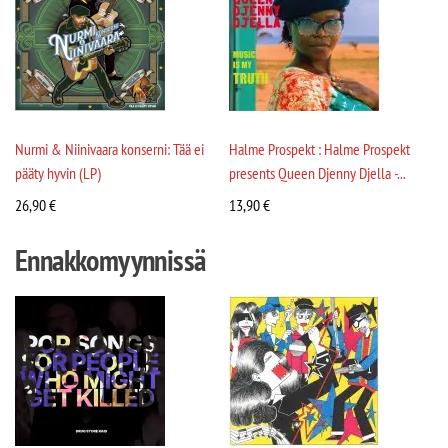
Nurmi & Niinivaara konserni: Tää ei
Halme Prospekt : Halme Prospekt
pääty hyvin (LP)
presents Queen Djenny Djella -...
26,90
€
13,90
€
Ennakkomyynnissä