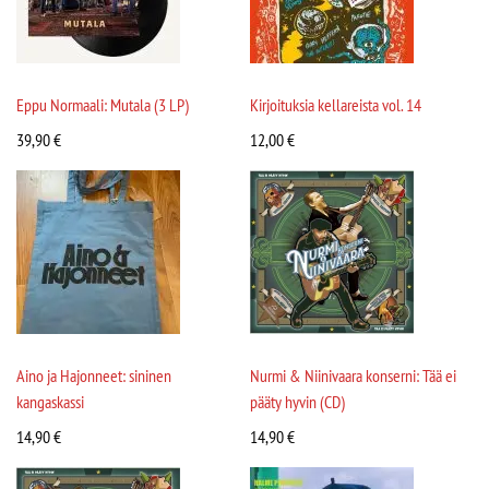
Eppu Normaali: Mutala (3 LP)
Kirjoituksia kellareista vol. 14
39,90
€
12,00
€
Aino ja Hajonneet: sininen
Nurmi & Niinivaara konserni: Tää ei
kangaskassi
pääty hyvin (CD)
14,90
€
14,90
€