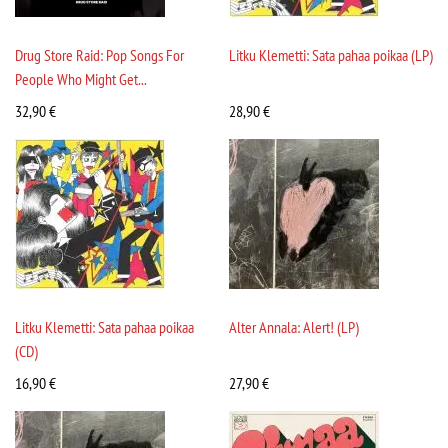
Drug Store Raid: Pop Songs For
Litku Klemetti: Sata pahaa poikaa (LP)
People Who Might Get...
32,90
€
28,90
€
Litku Klemetti: Sata pahaa poikaa
Alter Annala: Alert! (LP)
(CD)
16,90
€
27,90
€