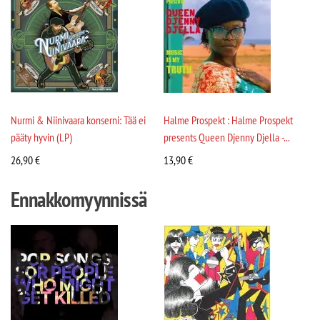
Nurmi & Niinivaara konserni: Tää ei
Halme Prospekt : Halme Prospekt
pääty hyvin (LP)
presents Queen Djenny Djella -...
26,90
€
13,90
€
Ennakkomyynnissä