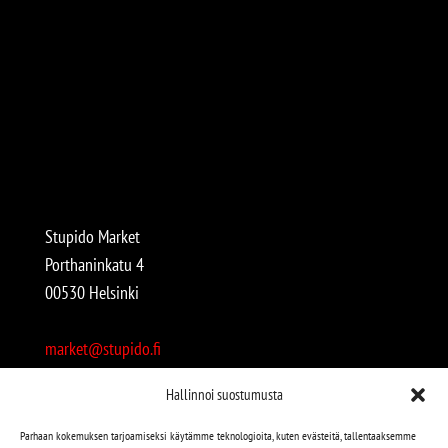
Stupido Market
Porthaninkatu 4
00530 Helsinki
market@stupido.fi
+358 50 4708664
Hallinnoi suostumusta
Avoinna:
Parhaan kokemuksen tarjoamiseksi käytämme teknologioita, kuten evästeitä, tallentaaksemme