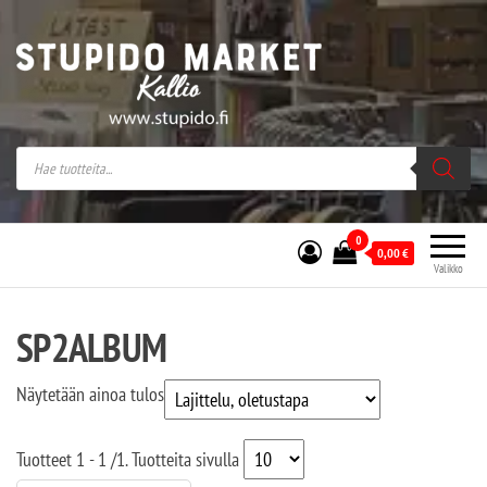
Stupido Market – verkossa ja kivijalassa
Stupido Market on vaihtoehtomusaan
erikoistunut verkko- sekä
kivijalkakauppa Helsingissä Kallion
sydämessä.
0
0,00
€
Valikko
SP2ALBUM
Näytetään ainoa tulos
Tuotteet
1 - 1
/
1
. Tuotteita sivulla