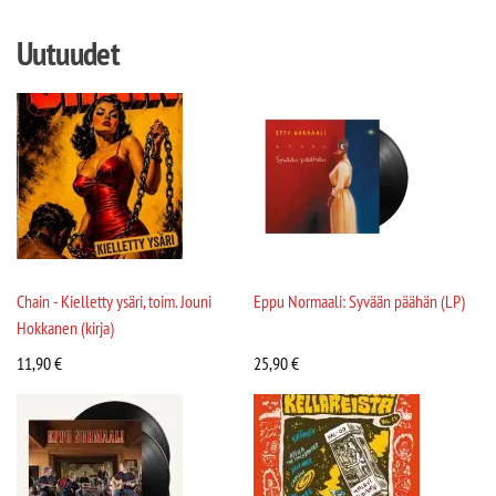
Uutuudet
Chain - Kielletty ysäri, toim. Jouni
Eppu Normaali: Syvään päähän (LP)
Hokkanen (kirja)
11,90
€
25,90
€