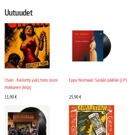
Uutuudet
Chain - Kielletty ysäri, toim. Jouni
Eppu Normaali: Syvään päähän (LP)
Hokkanen (kirja)
11,90
€
25,90
€