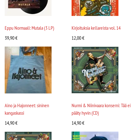
Eppu Normaali: Mutala (3 LP)
Kirjoituksia kellareista vol. 14
39,90
€
12,00
€
Aino ja Hajonneet: sininen
Nurmi & Niinivaara konserni: Tää ei
kangaskassi
pääty hyvin (CD)
14,90
€
14,90
€