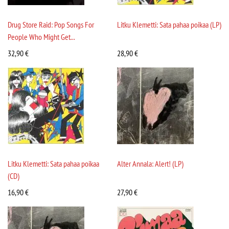
Drug Store Raid: Pop Songs For
Litku Klemetti: Sata pahaa poikaa (LP)
People Who Might Get...
32,90
€
28,90
€
Litku Klemetti: Sata pahaa poikaa
Alter Annala: Alert! (LP)
(CD)
16,90
€
27,90
€