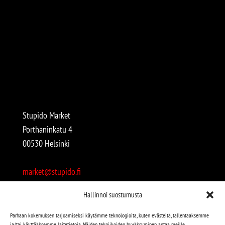
Stupido Market
Porthaninkatu 4
00530 Helsinki
market@stupido.fi
+358 50 4708664
Hallinnoi suostumusta
Avoinna:
Parhaan kokemuksen tarjoamiseksi käytämme teknologioita, kuten evästeitä, tallentaaksemme
ja/tai käyttääksemme laitetietoja. Näiden tekniikoiden hyväksyminen antaa meille