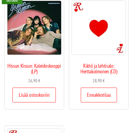
UUTUUS!
Hissun Kissun: Kaleidoskooppi
Rättö ja Lehtisalo:
(LP)
Herttakolmonen (CD)
26,90
€
18,90
€
Lisää ostoskoriin
Ennakkotilaa