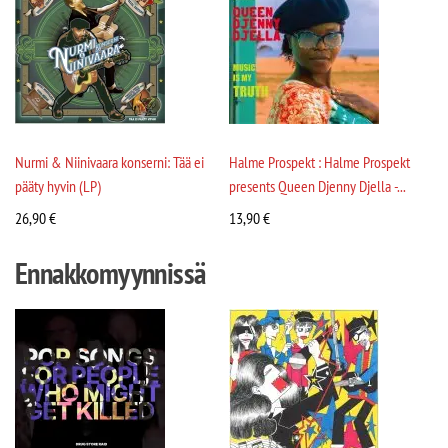
Nurmi & Niinivaara konserni: Tää ei
Halme Prospekt : Halme Prospekt
pääty hyvin (LP)
presents Queen Djenny Djella -...
26,90
€
13,90
€
Ennakkomyynnissä