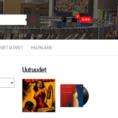
0
0,00
€
EHDET JA DVD:T
HALPALAARI
Uutuudet