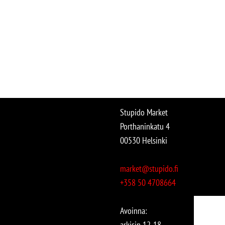
Stupido Market
Porthaninkatu 4
00530 Helsinki
market@stupido.fi
+358 50 4708664
Avoinna:
arkisin 12-18