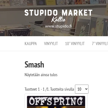
Stupi
Stupido M
vaihtoeht
Marke
erikoistun
verko
verkko- se
kivijalka
ja
Helsingiss
kivija
Kallion
KAUPPA
VINYYLIT
10" VINYYLIT
7" VINYYLI
sydämessä
Smash
Näytetään ainoa tulos
Tuotteet
1 - 1
/
1
. Tuotteita sivulla