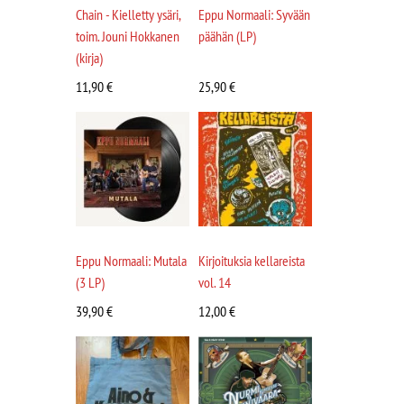
Chain - Kielletty ysäri,
Eppu Normaali: Syvään
toim. Jouni Hokkanen
päähän (LP)
(kirja)
11,90
€
25,90
€
Eppu Normaali: Mutala
Kirjoituksia kellareista
(3 LP)
vol. 14
39,90
€
12,00
€