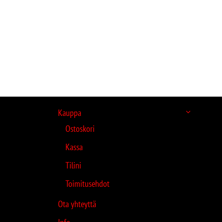
Kauppa
Ostoskori
Kassa
Tilini
Toimitusehdot
Ota yhteyttä