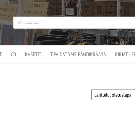
do
arket on
omusaan
t –
ut
ssa
kä
kauppa
ä
lassa
T
CD
KASETIT
T-PAIDAT YMS. BÄNDIKRÄÄSÄ
KIRJAT, L
.