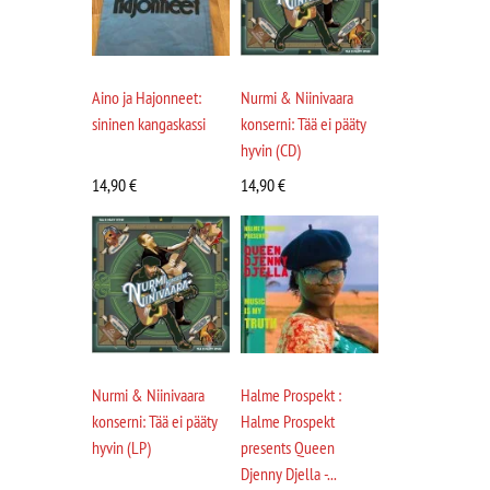
Aino ja Hajonneet:
Nurmi & Niinivaara
sininen kangaskassi
konserni: Tää ei pääty
hyvin (CD)
14,90
€
14,90
€
Nurmi & Niinivaara
Halme Prospekt :
konserni: Tää ei pääty
Halme Prospekt
hyvin (LP)
presents Queen
Djenny Djella -...