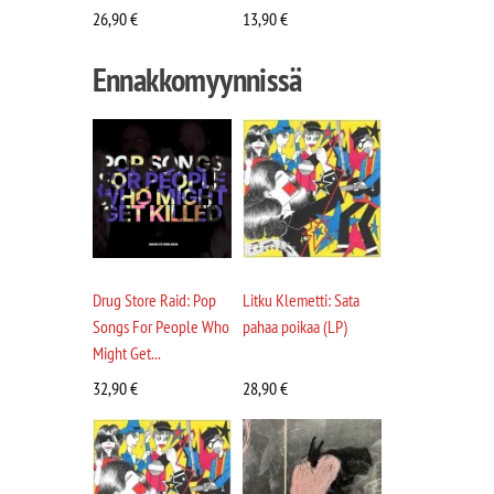
26,90
€
13,90
€
Ennakkomyynnissä
Drug Store Raid: Pop
Litku Klemetti: Sata
Songs For People Who
pahaa poikaa (LP)
Might Get...
32,90
€
28,90
€