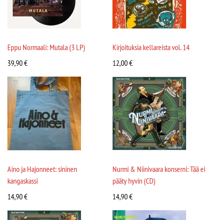
Eppu Normaali: Mutala (3 LP)
Kirjoituksia kellareista vol. 14
39,90
€
12,00
€
Aino ja Hajonneet: sininen
Nurmi & Niinivaara konserni: Tää ei
kangaskassi
pääty hyvin (CD)
14,90
€
14,90
€