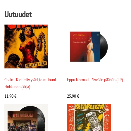
Uutuudet
Chain - Kielletty ysäri, toim. Jouni
Eppu Normaali: Syvään päähän (LP)
Hokkanen (kirja)
11,90
€
25,90
€