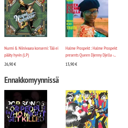
Nurmi & Niinivaara konserni: Tää ei
Halme Prospekt : Halme Prospekt
pääty hyvin (LP)
presents Queen Djenny Djella -...
26,90
€
13,90
€
Ennakkomyynnissä