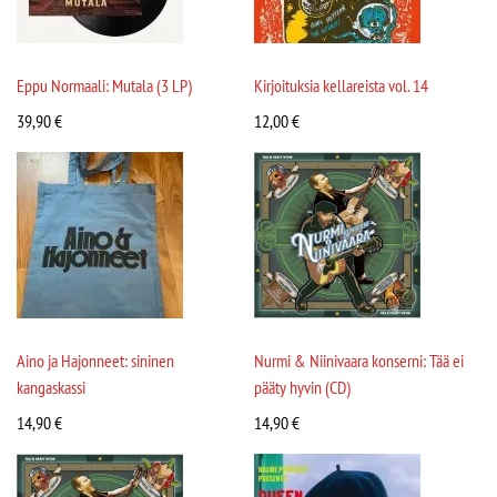
Eppu Normaali: Mutala (3 LP)
Kirjoituksia kellareista vol. 14
39,90
€
12,00
€
Aino ja Hajonneet: sininen
Nurmi & Niinivaara konserni: Tää ei
kangaskassi
pääty hyvin (CD)
14,90
€
14,90
€