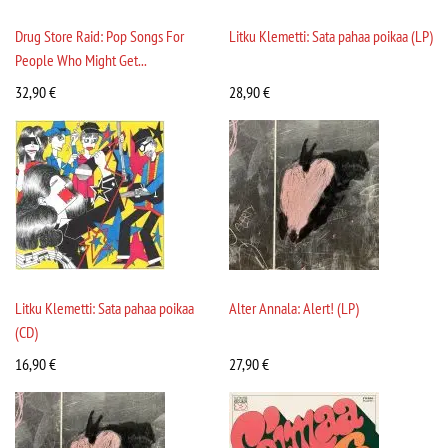
Drug Store Raid: Pop Songs For
Litku Klemetti: Sata pahaa poikaa (LP)
People Who Might Get...
32,90
€
28,90
€
Litku Klemetti: Sata pahaa poikaa
Alter Annala: Alert! (LP)
(CD)
16,90
€
27,90
€