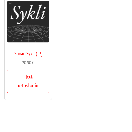
Siinai: Sykli (LP)
20,90
€
Lisää
ostoskoriin