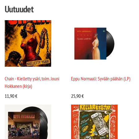
Uutuudet
Chain - Kielletty ysäri, toim. Jouni
Eppu Normaali: Syvään päähän (LP)
Hokkanen (kirja)
11,90
€
25,90
€