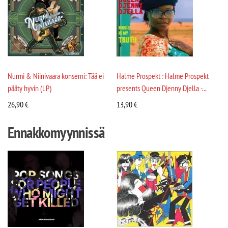
Nurmi & Niinivaara konserni: Tää ei
Halme Prospekt : Halme Prospekt
pääty hyvin (LP)
presents Queen Djenny Djella -...
26,90
€
13,90
€
Ennakkomyynnissä