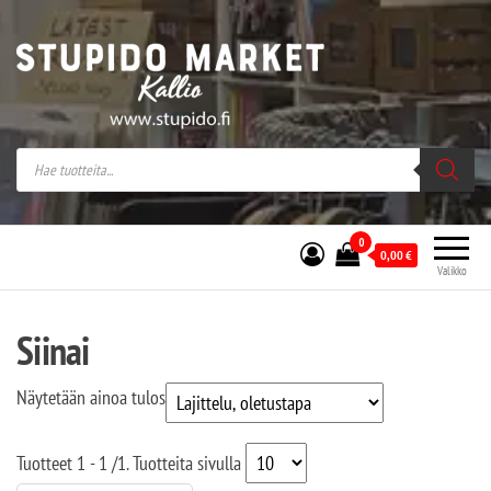
Stupido Market – verkossa ja kivijalassa
Stupido Market on vaihtoehtomusaan
erikoistunut verkko- sekä
kivijalkakauppa Helsingissä Kallion
sydämessä.
0
0,00
€
Valikko
Siinai
Näytetään ainoa tulos
Tuotteet
1 - 1
/
1
. Tuotteita sivulla