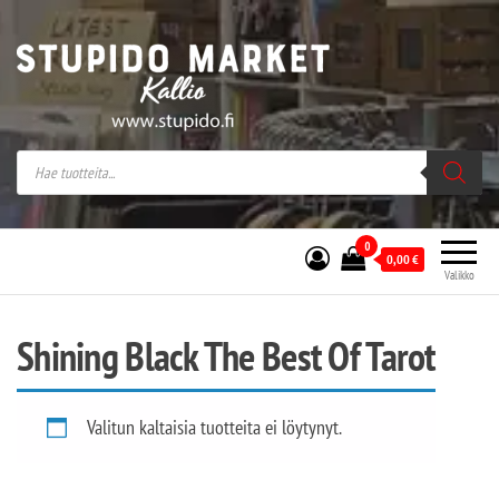
Stupido Market – verkossa ja kivijalassa
Stupido Market on vaihtoehtomusaan
erikoistunut verkko- sekä
kivijalkakauppa Helsingissä Kallion
sydämessä.
0
0,00
€
Valikko
Shining Black The Best Of Tarot
Valitun kaltaisia tuotteita ei löytynyt.