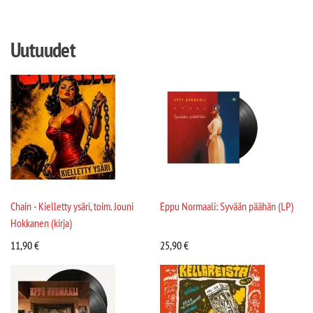
Uutuudet
Chain - Kielletty ysäri, toim. Jouni
Eppu Normaali: Syvään päähän (LP)
Hokkanen (kirja)
11,90
€
25,90
€