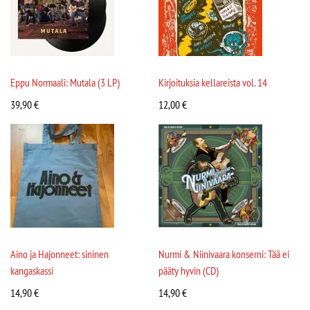
Eppu Normaali: Mutala (3 LP)
Kirjoituksia kellareista vol. 14
39,90
€
12,00
€
Aino ja Hajonneet: sininen
Nurmi & Niinivaara konserni: Tää ei
kangaskassi
pääty hyvin (CD)
14,90
€
14,90
€