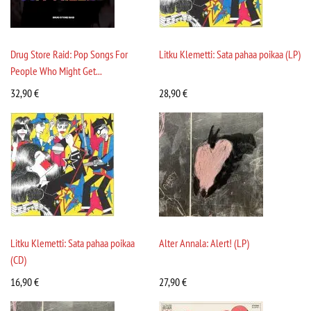
Drug Store Raid: Pop Songs For
Litku Klemetti: Sata pahaa poikaa (LP)
People Who Might Get...
32,90
€
28,90
€
Litku Klemetti: Sata pahaa poikaa
Alter Annala: Alert! (LP)
(CD)
16,90
€
27,90
€