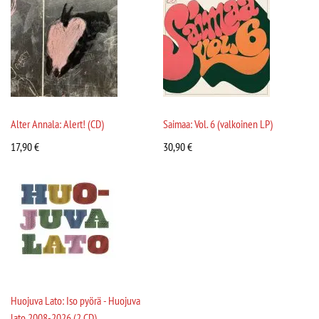
Alter Annala: Alert! (CD)
Saimaa: Vol. 6 (valkoinen LP)
17,90
€
30,90
€
Huojuva Lato: Iso pyörä - Huojuva
lato 2008-2026 (2 CD)