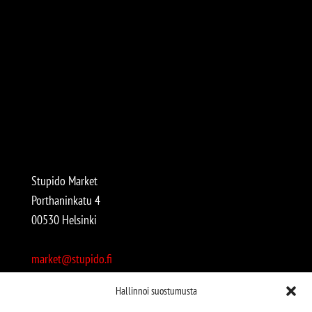
Stupido Market
Porthaninkatu 4
00530 Helsinki
market@stupido.fi
+358 50 4708664
Hallinnoi suostumusta