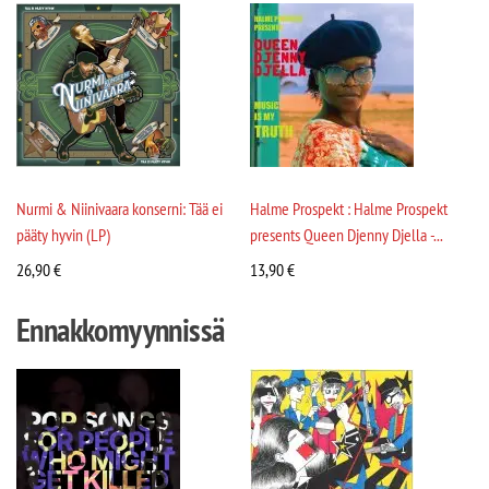
Nurmi & Niinivaara konserni: Tää ei
Halme Prospekt : Halme Prospekt
pääty hyvin (LP)
presents Queen Djenny Djella -...
26,90
€
13,90
€
Ennakkomyynnissä