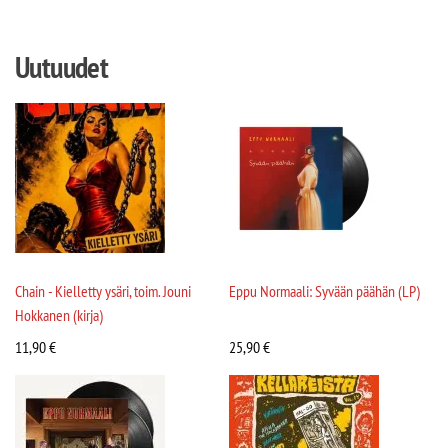
Uutuudet
Chain - Kielletty ysäri, toim. Jouni
Eppu Normaali: Syvään päähän (LP)
Hokkanen (kirja)
11,90
€
25,90
€