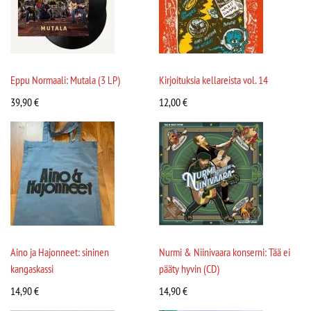
Eppu Normaali: Mutala (3 LP)
Kirjoituksia kellareista vol. 14
39,90
€
12,00
€
Aino ja Hajonneet: sininen
Nurmi & Niinivaara konserni: Tää ei
kangaskassi
pääty hyvin (CD)
14,90
€
14,90
€