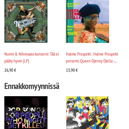
Nurmi & Niinivaara konserni: Tää ei
Halme Prospekt : Halme Prospekt
pääty hyvin (LP)
presents Queen Djenny Djella -...
26,90
€
13,90
€
Ennakkomyynnissä