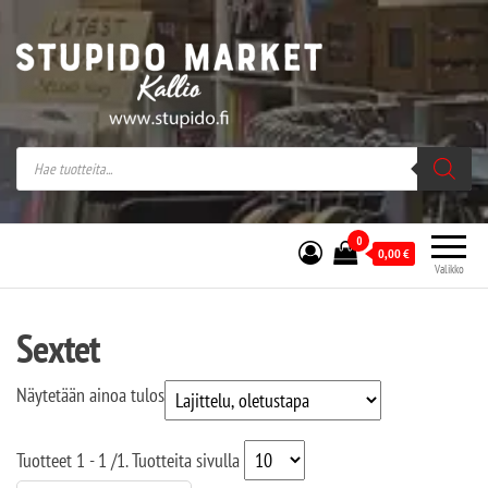
Stupido Market – verkossa ja kivijalassa
Stupido Market on vaihtoehtomusaan
erikoistunut verkko- sekä
kivijalkakauppa Helsingissä Kallion
sydämessä.
0
0,00
€
Valikko
Sextet
Näytetään ainoa tulos
Tuotteet
1 - 1
/
1
. Tuotteita sivulla