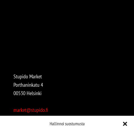
Stupido Market
Porthaninkatu 4
00530 Helsinki
market@stupido.fi
+358 50 4708664
Hallinnoi suostumusta