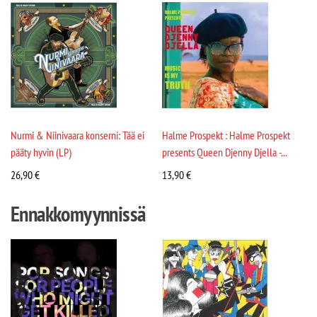
Nurmi & Niinivaara konserni: Tää ei
Halme Prospekt : Halme Prospekt
pääty hyvin (LP)
presents Queen Djenny Djella -...
26,90
€
13,90
€
Ennakkomyynnissä