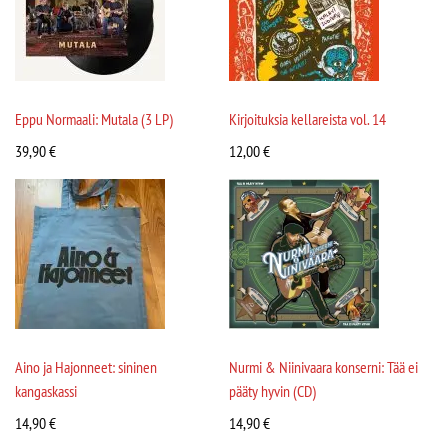
Eppu Normaali: Mutala (3 LP)
Kirjoituksia kellareista vol. 14
39,90
€
12,00
€
Aino ja Hajonneet: sininen
Nurmi & Niinivaara konserni: Tää ei
kangaskassi
pääty hyvin (CD)
14,90
€
14,90
€