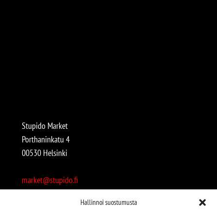
Stupido Market
Porthaninkatu 4
00530 Helsinki
market@stupido.fi
+358 50 4708664
Hallinnoi suostumusta