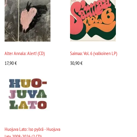
Alter Annala: Alert! (CD)
Saimaa: Vol. 6 (valkoinen LP)
17,90
€
30,90
€
Huojuva Lato: Iso pyörä - Huojuva
lato 2008-2026 (2 CD)