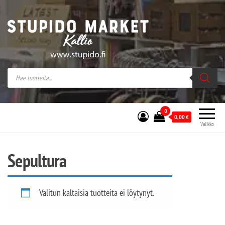
Stupido Market – verkossa ja kivijalassa
Stupido Market on vaihtoehtomusaan
erikoistunut verkko- sekä
kivijalkakauppa Helsingissä Kallion
sydämessä.
0
0,00
€
Valikko
Sepultura
Valitun kaltaisia tuotteita ei löytynyt.