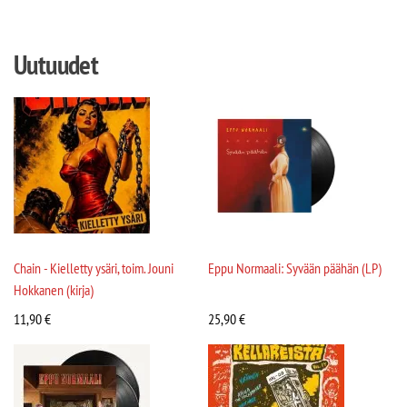
Uutuudet
Chain - Kielletty ysäri, toim. Jouni
Eppu Normaali: Syvään päähän (LP)
Hokkanen (kirja)
11,90
€
25,90
€