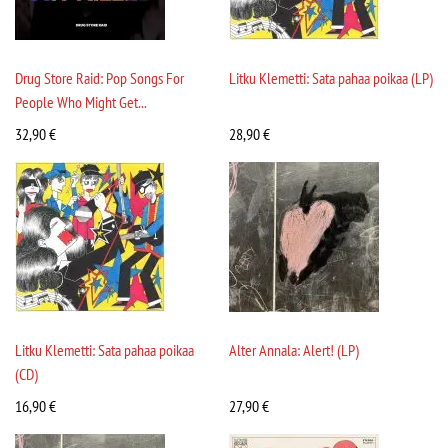
Drug Store Raid: Pop Songs For
Litku Klemetti: Sata pahaa poikaa (LP)
People Who Might Get...
32,90
€
28,90
€
Litku Klemetti: Sata pahaa poikaa
Alter Annala: Alert! (LP)
(CD)
16,90
€
27,90
€