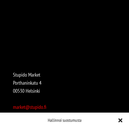
Stupido Market
Porthaninkatu 4
00530 Helsinki
market@stupido.fi
+358 50 4708664
Hallinnoi suostumusta