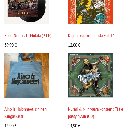
Eppu Normaali: Mutala (3 LP)
Kirjoituksia kellareista vol. 14
39,90
€
12,00
€
Aino ja Hajonneet: sininen
Nurmi & Niinivaara konserni: Tää ei
kangaskassi
pääty hyvin (CD)
14,90
€
14,90
€