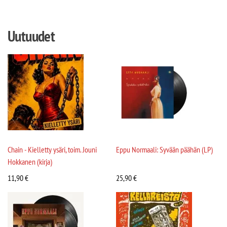
Uutuudet
Chain - Kielletty ysäri, toim. Jouni
Eppu Normaali: Syvään päähän (LP)
Hokkanen (kirja)
11,90
€
25,90
€