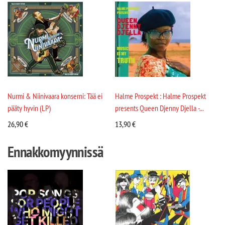
Nurmi & Niinivaara konserni: Tää ei
Halme Prospekt : Halme Prospekt
pääty hyvin (LP)
presents Queen Djenny Djella -...
26,90
€
13,90
€
Ennakkomyynnissä