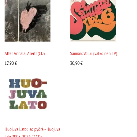
Alter Annala: Alert! (CD)
Saimaa: Vol. 6 (valkoinen LP)
17,90
€
30,90
€
Huojuva Lato: Iso pyörä - Huojuva
lato 2008-2026 (2 CD)