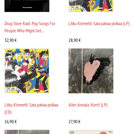
Drug Store Raid: Pop Songs For
Litku Klemetti: Sata pahaa poikaa (LP)
People Who Might Get...
32,90
€
28,90
€
Litku Klemetti: Sata pahaa poikaa
Alter Annala: Alert! (LP)
(CD)
16,90
€
27,90
€