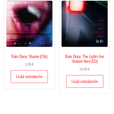
Rain Diary: Shame (CDs)
Rain Diary: The Lights Are
Violent Here (CD)
1,90
€
14,90
€
Lisää ostoskoriin
Lisää ostoskoriin