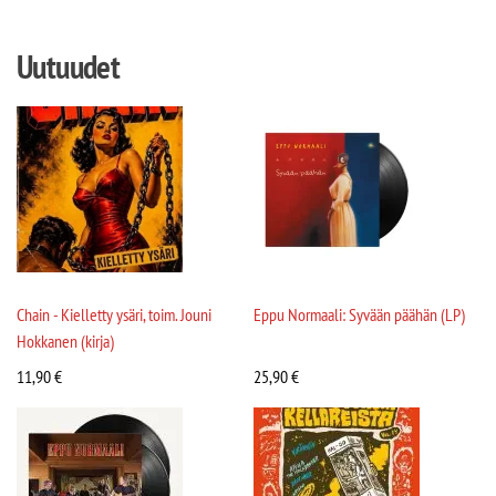
Uutuudet
Chain - Kielletty ysäri, toim. Jouni
Eppu Normaali: Syvään päähän (LP)
Hokkanen (kirja)
11,90
€
25,90
€