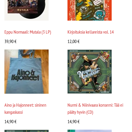
Eppu Normaali: Mutala (3 LP)
Kirjoituksia kellareista vol. 14
39,90
€
12,00
€
Aino ja Hajonneet: sininen
Nurmi & Niinivaara konserni: Tää ei
kangaskassi
pääty hyvin (CD)
14,90
€
14,90
€