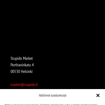
Stupido Market
Porthaninkatu 4
00530 Helsinki
market@stupido.fi
+358 50 4708664
Hallinnoi suostumusta
Avoinna:
Parhaan kokemuksen tarjoamiseksi käytämme teknologioita, kuten evästeitä, tallentaaksemme