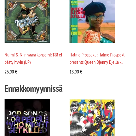
Nurmi & Niinivaara konserni: Tää ei
Halme Prospekt : Halme Prospekt
pääty hyvin (LP)
presents Queen Djenny Djella -...
26,90
€
13,90
€
Ennakkomyynnissä