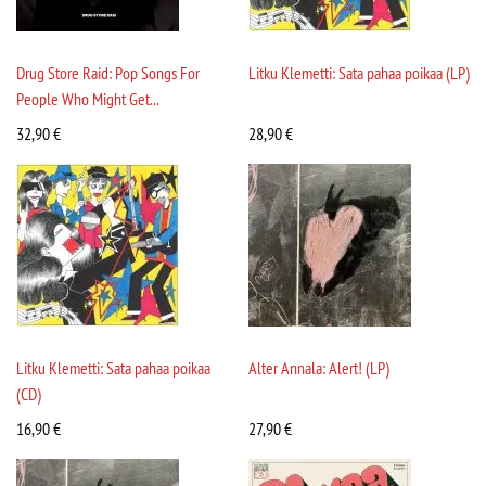
Drug Store Raid: Pop Songs For
Litku Klemetti: Sata pahaa poikaa (LP)
People Who Might Get...
32,90
€
28,90
€
Litku Klemetti: Sata pahaa poikaa
Alter Annala: Alert! (LP)
(CD)
16,90
€
27,90
€