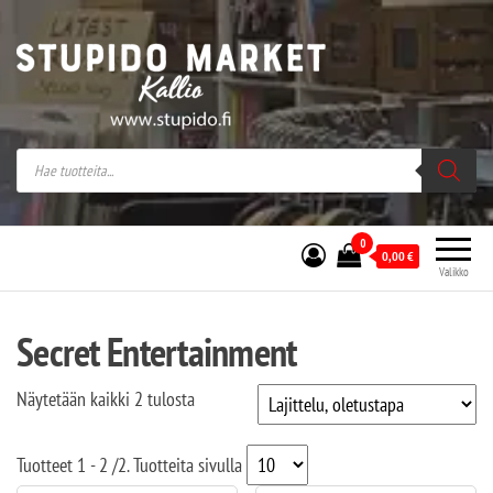
Stupido Market – verkossa ja kivijalassa
Stupido Market on vaihtoehtomusaan
erikoistunut verkko- sekä
kivijalkakauppa Helsingissä Kallion
sydämessä.
0
0,00
€
Valikko
Secret Entertainment
Näytetään kaikki 2 tulosta
Tuotteet
1 - 2
/
2
. Tuotteita sivulla