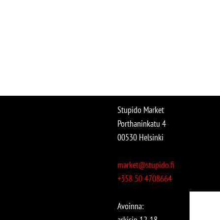
Stupido Market
Porthaninkatu 4
00530 Helsinki
market@stupido.fi
+358 50 4708664
Avoinna:
arkisin 12-18