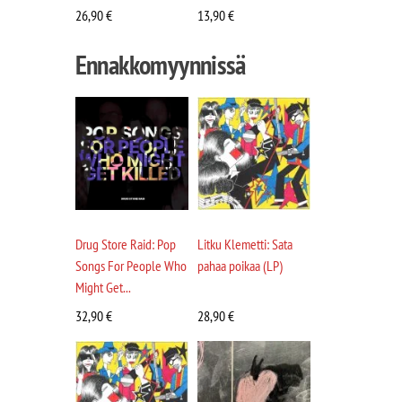
26,90
€
13,90
€
Ennakkomyynnissä
Drug Store Raid: Pop
Litku Klemetti: Sata
Songs For People Who
pahaa poikaa (LP)
Might Get...
32,90
€
28,90
€