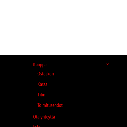
Kauppa
Ostoskori
Kassa
Tilini
Toimitusehdot
Ota yhteyttä