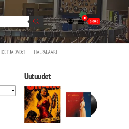
0
0,00
€
EHDET JA DVD:T
HALPALAARI
Uutuudet