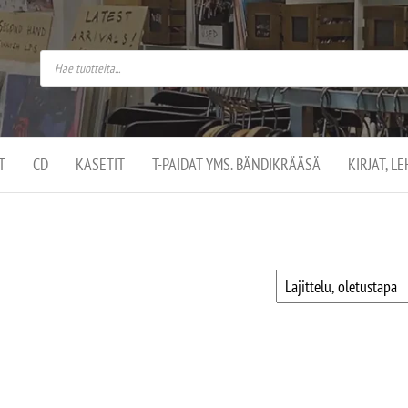
do
arket on
omusaan
t –
ut
ssa
kä
kauppa
ä
lassa
T
CD
KASETIT
T-PAIDAT YMS. BÄNDIKRÄÄSÄ
KIRJAT, L
.