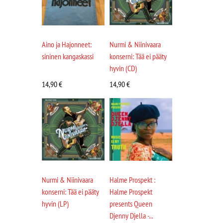
Aino ja Hajonneet:
Nurmi & Niinivaara
sininen kangaskassi
konserni: Tää ei pääty
hyvin (CD)
14,90
€
14,90
€
Nurmi & Niinivaara
Halme Prospekt :
konserni: Tää ei pääty
Halme Prospekt
hyvin (LP)
presents Queen
Djenny Djella -...