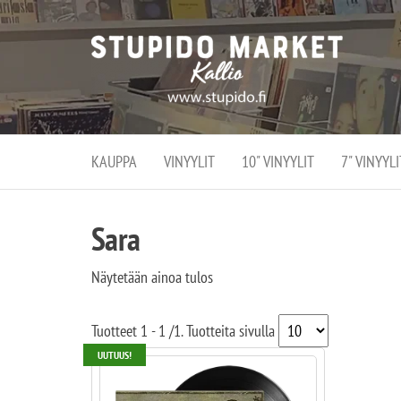
Stupi
Stupido M
vaihtoeht
Marke
erikoistun
verko
verkko- se
kivijalka
ja
Helsingiss
kivija
Kallion
KAUPPA
VINYYLIT
10" VINYYLIT
7" VINYYLI
sydämessä
Sara
Näytetään ainoa tulos
Tuotteet
1 - 1
/
1
. Tuotteita sivulla
UUTUUS!