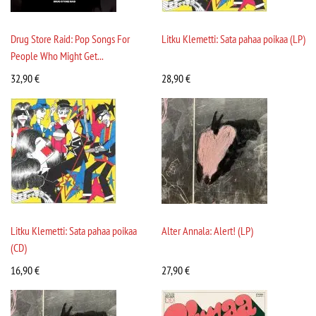
Drug Store Raid: Pop Songs For
Litku Klemetti: Sata pahaa poikaa (LP)
People Who Might Get...
32,90
€
28,90
€
Litku Klemetti: Sata pahaa poikaa
Alter Annala: Alert! (LP)
(CD)
16,90
€
27,90
€