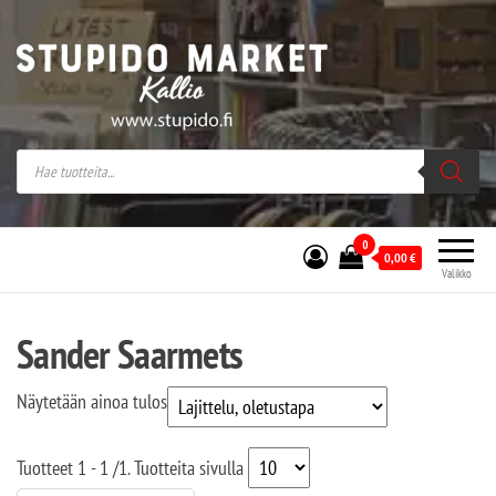
Stupido Market – verkossa ja kivijalassa
Stupido Market on vaihtoehtomusaan
erikoistunut verkko- sekä
kivijalkakauppa Helsingissä Kallion
sydämessä.
0
0,00
€
Valikko
Sander Saarmets
Näytetään ainoa tulos
Tuotteet
1 - 1
/
1
. Tuotteita sivulla