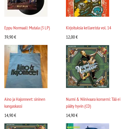
Eppu Normaali: Mutala (3 LP)
Kirjoituksia kellareista vol. 14
39,90
€
12,00
€
Aino ja Hajonneet: sininen
Nurmi & Niinivaara konserni: Tää ei
kangaskassi
pääty hyvin (CD)
14,90
€
14,90
€