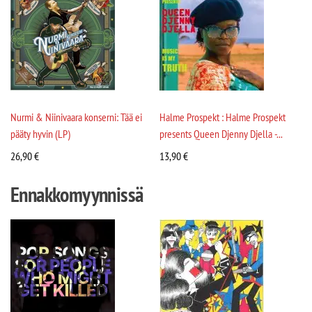
Nurmi & Niinivaara konserni: Tää ei
Halme Prospekt : Halme Prospekt
pääty hyvin (LP)
presents Queen Djenny Djella -...
26,90
€
13,90
€
Ennakkomyynnissä