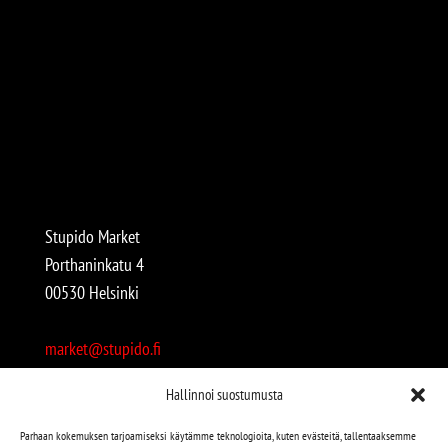
Stupido Market
Porthaninkatu 4
00530 Helsinki
market@stupido.fi
+358 50 4708664
Hallinnoi suostumusta
Avoinna:
Parhaan kokemuksen tarjoamiseksi käytämme teknologioita, kuten evästeitä, tallentaaksemme