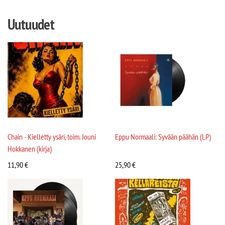
Uutuudet
Chain - Kielletty ysäri, toim. Jouni
Eppu Normaali: Syvään päähän (LP)
Hokkanen (kirja)
11,90
€
25,90
€