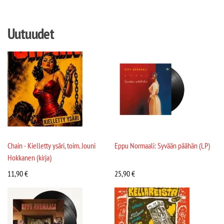
Uutuudet
Chain - Kielletty ysäri, toim. Jouni
Eppu Normaali: Syvään päähän (LP)
Hokkanen (kirja)
11,90
€
25,90
€