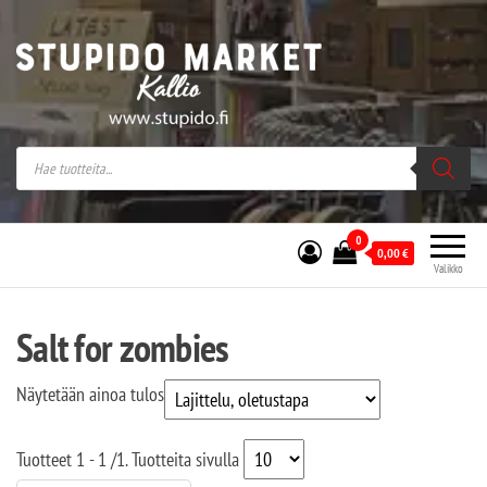
Stupido Market – verkossa ja kivijalassa
Stupido Market on vaihtoehtomusaan
erikoistunut verkko- sekä
kivijalkakauppa Helsingissä Kallion
sydämessä.
0
0,00
€
Valikko
Salt for zombies
Näytetään ainoa tulos
Tuotteet
1 - 1
/
1
. Tuotteita sivulla