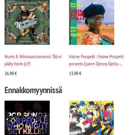
Nurmi & Niinivaara konserni: Tää ei
Halme Prospekt : Halme Prospekt
pääty hyvin (LP)
presents Queen Djenny Djella -...
26,90
€
13,90
€
Ennakkomyynnissä