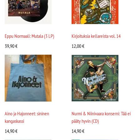
Eppu Normaali: Mutala (3 LP)
Kirjoituksia kellareista vol. 14
39,90
€
12,00
€
Aino ja Hajonneet: sininen
Nurmi & Niinivaara konserni: Tää ei
kangaskassi
pääty hyvin (CD)
14,90
€
14,90
€