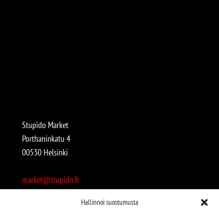
Stupido Market
Porthaninkatu 4
00530 Helsinki
market@stupido.fi
+358 50 4708664
Hallinnoi suostumusta