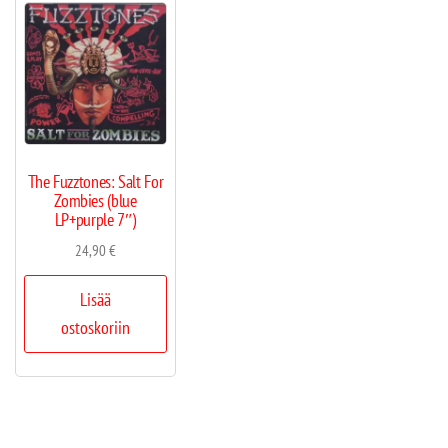
The Fuzztones: Salt For
Zombies (blue
LP+purple 7″)
24,90
€
Lisää
ostoskoriin