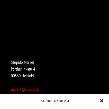
Stupido Market
Porthaninkatu 4
00530 Helsinki
market@stupido.fi
+358 50 4708664
Hallinnoi suostumusta