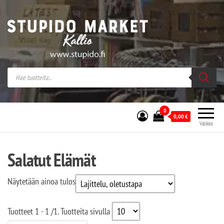
Stupido Market – verkossa ja kivijalassa
Stupido Market on vaihtoehtomusaan
erikoistunut verkko- sekä
kivijalkakauppa Helsingissä Kallion
sydämessä.
0
0,00
€
Valikko
Salatut Elämät
Näytetään ainoa tulos
Tuotteet
1 - 1
/
1
. Tuotteita sivulla