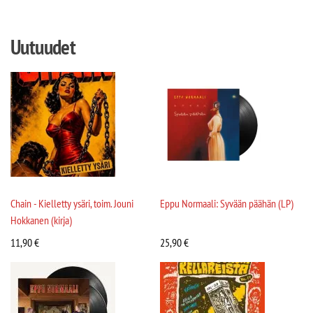
Uutuudet
Chain - Kielletty ysäri, toim. Jouni
Eppu Normaali: Syvään päähän (LP)
Hokkanen (kirja)
11,90
€
25,90
€