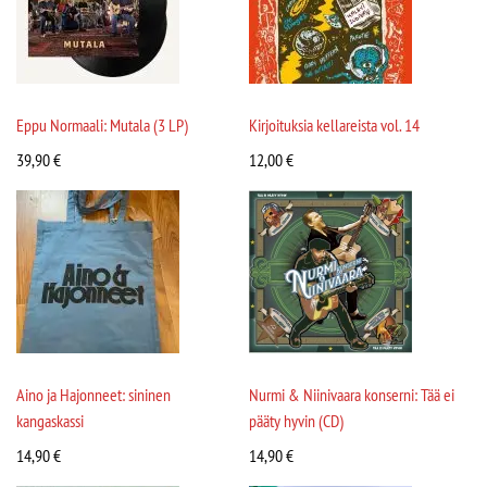
Eppu Normaali: Mutala (3 LP)
Kirjoituksia kellareista vol. 14
39,90
€
12,00
€
Aino ja Hajonneet: sininen
Nurmi & Niinivaara konserni: Tää ei
kangaskassi
pääty hyvin (CD)
14,90
€
14,90
€