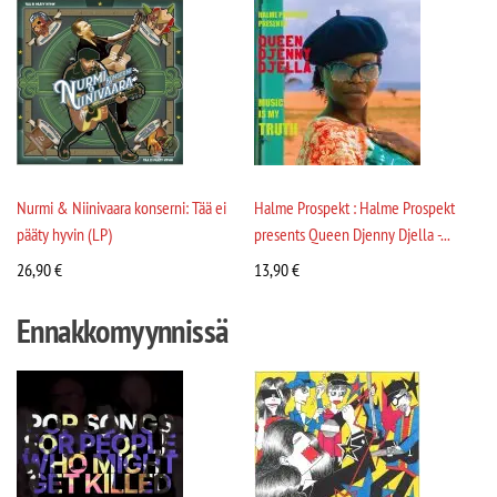
Nurmi & Niinivaara konserni: Tää ei
Halme Prospekt : Halme Prospekt
pääty hyvin (LP)
presents Queen Djenny Djella -...
26,90
€
13,90
€
Ennakkomyynnissä