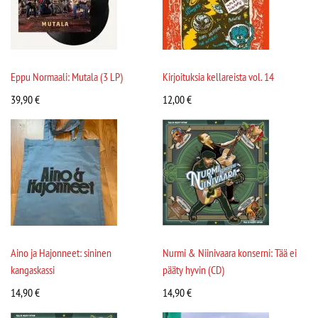
Eppu Normaali: Mutala (3 LP)
Kirjoituksia kellareista vol. 14
39,90
€
12,00
€
Aino ja Hajonneet: sininen
Nurmi & Niinivaara konserni: Tää ei
kangaskassi
pääty hyvin (CD)
14,90
€
14,90
€