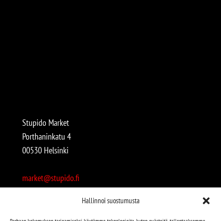
Stupido Market
Porthaninkatu 4
00530 Helsinki
market@stupido.fi
+358 50 4708664
Hallinnoi suostumusta
Avoinna:
Parhaan kokemuksen tarjoamiseksi käytämme teknologioita, kuten evästeitä, tallentaaksemme