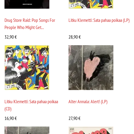
Drug Store Raid: Pop Songs For
Litku Klemetti: Sata pahaa poikaa (LP)
People Who Might Get...
32,90
€
28,90
€
Litku Klemetti: Sata pahaa poikaa
Alter Annala: Alert! (LP)
(CD)
16,90
€
27,90
€