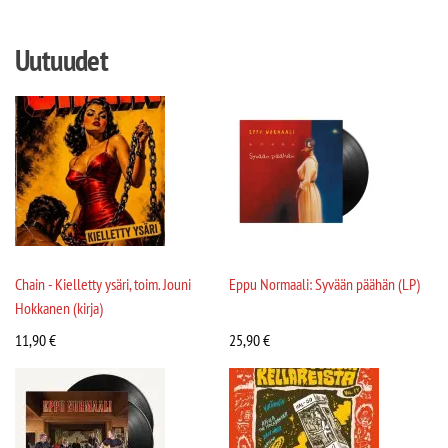
Uutuudet
Chain - Kielletty ysäri, toim. Jouni
Eppu Normaali: Syvään päähän (LP)
Hokkanen (kirja)
11,90
€
25,90
€