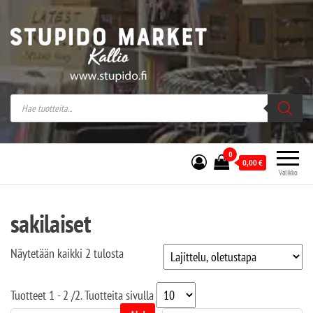
Stupido Market – verkossa ja kivijalassa
Stupido Market on vaihtoehtomusaan
erikoistunut verkko- sekä
kivijalkakauppa Helsingissä Kallion
sydämessä.
0
0,00
€
Valikko
sakilaiset
Näytetään kaikki 2 tulosta
Tuotteet
1 - 2
/
2
. Tuotteita sivulla