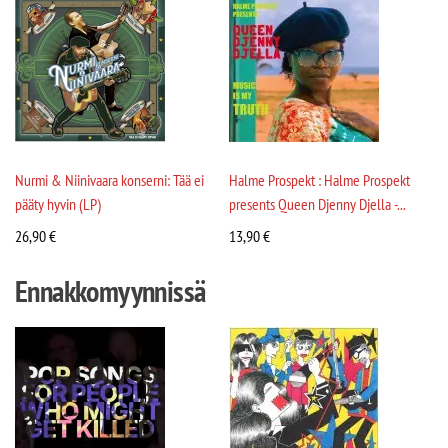
Nurmi & Niinivaara konserni: Tää ei
Halme Prospekt : Halme Prospekt
pääty hyvin (LP)
presents Queen Djenny Djella -...
26,90
€
13,90
€
Ennakkomyynnissä