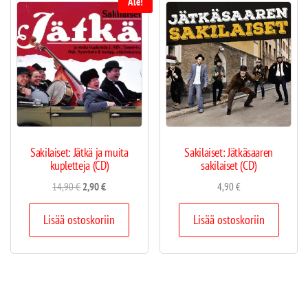
Ale!
Sakilaiset: Jätkä ja muita
Sakilaiset: Jätkäsaaren
kupletteja (CD)
sakilaiset (CD)
14,90
€
2,90
€
4,90
€
Lisää ostoskoriin
Lisää ostoskoriin