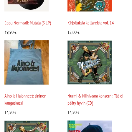
Eppu Normaali: Mutala (3 LP)
Kirjoituksia kellareista vol. 14
39,90
€
12,00
€
Aino ja Hajonneet: sininen
Nurmi & Niinivaara konserni: Tää ei
kangaskassi
pääty hyvin (CD)
14,90
€
14,90
€