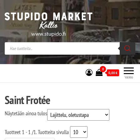
Stupido Market – verkossa ja kivijalassa
Stupido Market on vaihtoehtomusaan
erikoistunut verkko- sekä
kivijalkakauppa Helsingissä Kallion
sydämessä.
0
0,00
€
Valikko
Saint Frotée
Näytetään ainoa tulos
Tuotteet
1 - 1
/
1
. Tuotteita sivulla