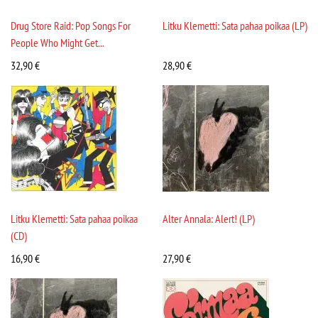
Drug Store Raid: Pop Songs For
Litku Klemetti: Sata pahaa poikaa (LP)
People Who Might Get...
32,90
€
28,90
€
Litku Klemetti: Sata pahaa poikaa
Alter Annala: Alert! (LP)
(CD)
16,90
€
27,90
€