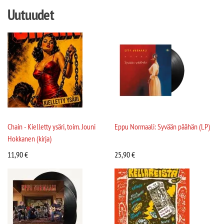
Uutuudet
Chain - Kielletty ysäri, toim. Jouni
Eppu Normaali: Syvään päähän (LP)
Hokkanen (kirja)
11,90
€
25,90
€