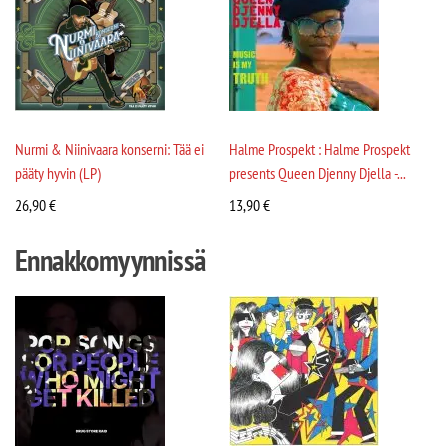
Nurmi & Niinivaara konserni: Tää ei
Halme Prospekt : Halme Prospekt
pääty hyvin (LP)
presents Queen Djenny Djella -...
26,90
€
13,90
€
Ennakkomyynnissä