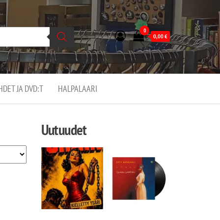
0
0,00
€
EHDET JA DVD:T
HALPALAARI
Uutuudet