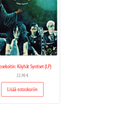
osekoitin: Köyhät Syntiset (LP)
22,90
€
Lisää ostoskoriin