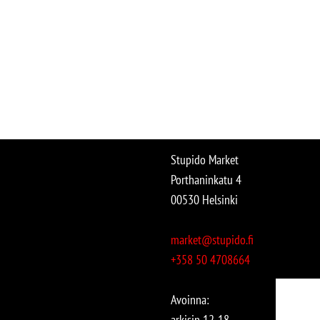
Stupido Market
Porthaninkatu 4
00530 Helsinki
market@stupido.fi
+358 50 4708664
Avoinna:
arkisin 12-18