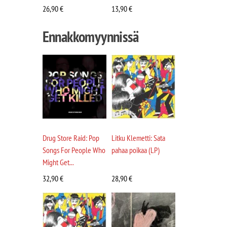
26,90
€
13,90
€
Ennakkomyynnissä
Drug Store Raid: Pop
Litku Klemetti: Sata
Songs For People Who
pahaa poikaa (LP)
Might Get...
32,90
€
28,90
€