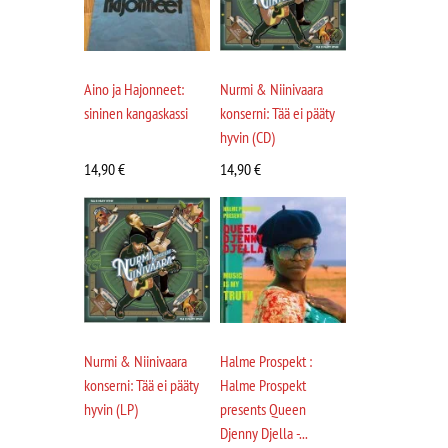
Aino ja Hajonneet:
Nurmi & Niinivaara
sininen kangaskassi
konserni: Tää ei pääty
hyvin (CD)
14,90
€
14,90
€
Nurmi & Niinivaara
Halme Prospekt :
konserni: Tää ei pääty
Halme Prospekt
hyvin (LP)
presents Queen
Djenny Djella -...