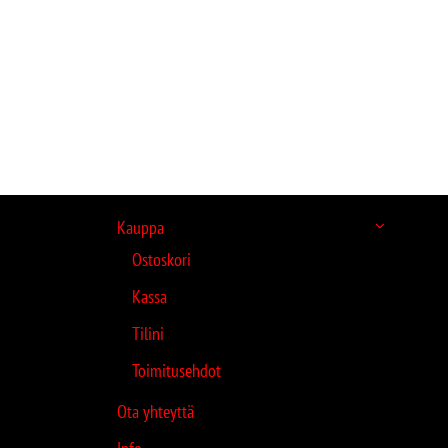
Kauppa
Ostoskori
Kassa
Tilini
Toimitusehdot
Ota yhteyttä