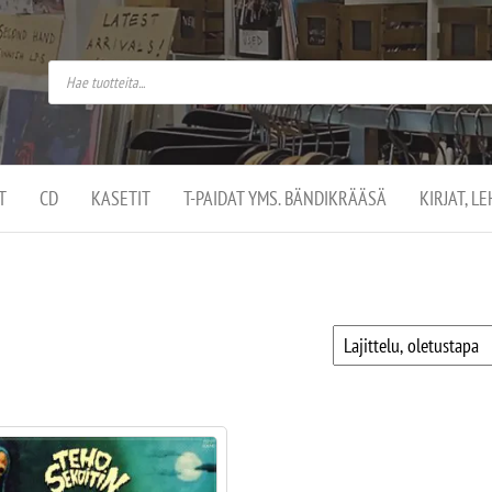
do
arket on
omusaan
t –
ut
ssa
kä
kauppa
ä
lassa
T
CD
KASETIT
T-PAIDAT YMS. BÄNDIKRÄÄSÄ
KIRJAT, L
.