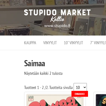
Stupi
Stupido M
vaihtoeht
Marke
erikoistun
verko
verkko- se
kivijalka
ja
Helsingiss
kivija
Kallion
KAUPPA
VINYYLIT
10" VINYYLIT
7" VINYYLI
sydämessä
Saimaa
Näytetään kaikki 2 tulosta
Tuotteet
1 - 2
/
2
. Tuotteita sivulla
ENNAKKO