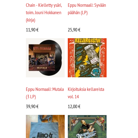
Chain - Kielletty ysäri,
Eppu Normaali: Syvään
toim. Jouni Hokkanen
päähän (LP)
(kirja)
11,90
€
25,90
€
Eppu Normaali: Mutala
Kirjoituksia kellareista
(3 LP)
vol. 14
39,90
€
12,00
€