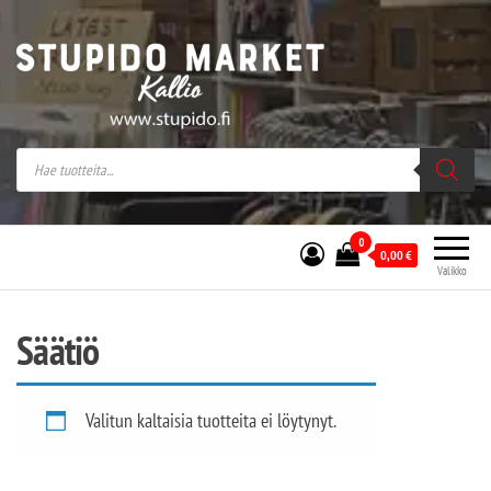
Stupido Market – verkossa ja kivijalassa
Stupido Market on vaihtoehtomusaan
erikoistunut verkko- sekä
kivijalkakauppa Helsingissä Kallion
sydämessä.
0
0,00
€
Valikko
Säätiö
Valitun kaltaisia tuotteita ei löytynyt.