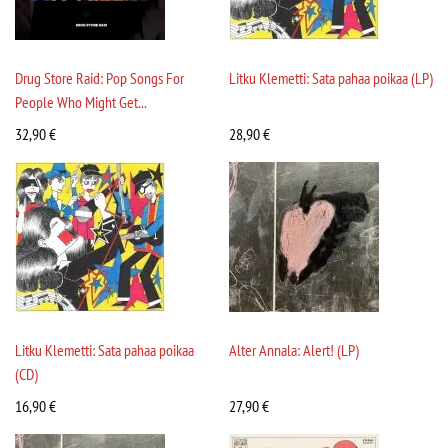
Drug Store Raid: Pop Songs For
Litku Klemetti: Sata pahaa poikaa (LP)
People Who Might Get...
32,90
€
28,90
€
Litku Klemetti: Sata pahaa poikaa
Alter Annala: Alert! (LP)
(CD)
16,90
€
27,90
€