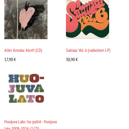
Alter Annala: Alert! (CD)
Saimaa: Vol. 6 (valkoinen LP)
17,90
€
30,90
€
Huojuva Lato: Iso pyörä - Huojuva
lato 2008-2026 (2 CD)