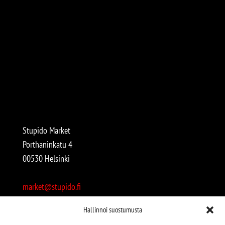
Stupido Market
Porthaninkatu 4
00530 Helsinki
market@stupido.fi
+358 50 4708664
Hallinnoi suostumusta