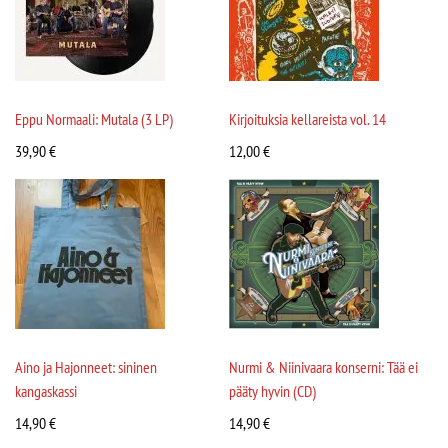
Eppu Normaali: Mutala (3 LP)
Kirjoituksia kellareista vol. 14
39,90
€
12,00
€
Aino ja Hajonneet: sininen
Nurmi & Niinivaara konserni: Tää ei
kangaskassi
pääty hyvin (CD)
14,90
€
14,90
€