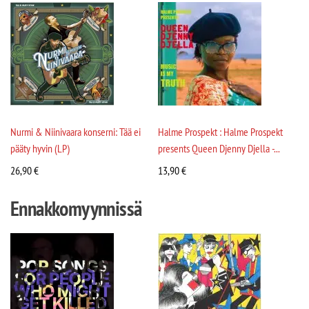
Nurmi & Niinivaara konserni: Tää ei
Halme Prospekt : Halme Prospekt
pääty hyvin (LP)
presents Queen Djenny Djella -...
26,90
€
13,90
€
Ennakkomyynnissä