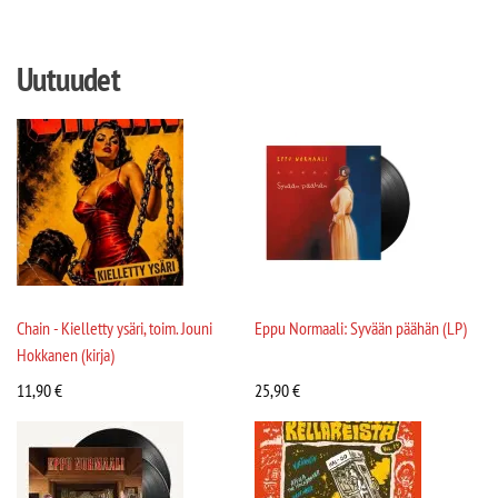
Uutuudet
Chain - Kielletty ysäri, toim. Jouni
Eppu Normaali: Syvään päähän (LP)
Hokkanen (kirja)
11,90
€
25,90
€