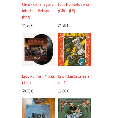
Chain - Kielletty ysäri,
Eppu Normaali: Syvään
toim. Jouni Hokkanen
päähän (LP)
(kirja)
11,90
€
25,90
€
Eppu Normaali: Mutala
Kirjoituksia kellareista
(3 LP)
vol. 14
39,90
€
12,00
€