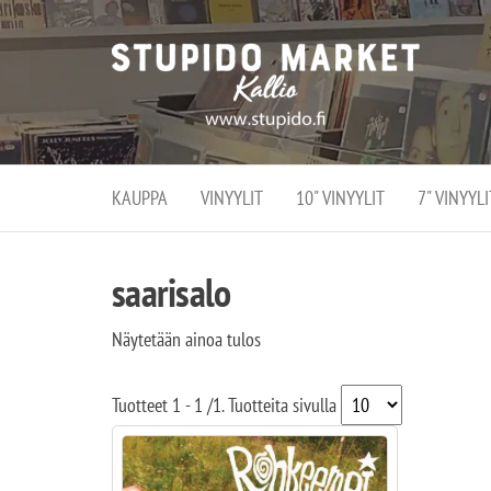
Stupi
Stupido M
vaihtoeht
Marke
erikoistun
verko
verkko- se
kivijalka
ja
Helsingiss
kivija
Kallion
KAUPPA
VINYYLIT
10" VINYYLIT
7" VINYYLI
sydämessä
saarisalo
Näytetään ainoa tulos
Tuotteet
1 - 1
/
1
. Tuotteita sivulla