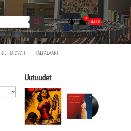
0
0,00
€
EHDET JA DVD:T
HALPALAARI
Uutuudet