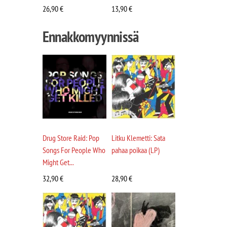
26,90
€
13,90
€
Ennakkomyynnissä
Drug Store Raid: Pop
Litku Klemetti: Sata
Songs For People Who
pahaa poikaa (LP)
Might Get...
32,90
€
28,90
€