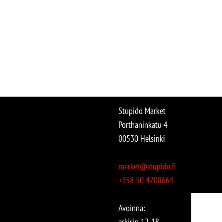
Stupido Market
Porthaninkatu 4
00530 Helsinki
market@stupido.fi
+358 50 4708664
Avoinna:
arkisin 12-18