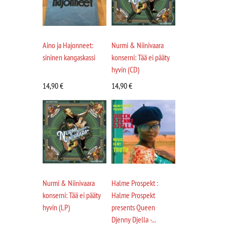
Aino ja Hajonneet:
Nurmi & Niinivaara
sininen kangaskassi
konserni: Tää ei pääty
hyvin (CD)
14,90
€
14,90
€
Nurmi & Niinivaara
Halme Prospekt :
konserni: Tää ei pääty
Halme Prospekt
hyvin (LP)
presents Queen
Djenny Djella -...