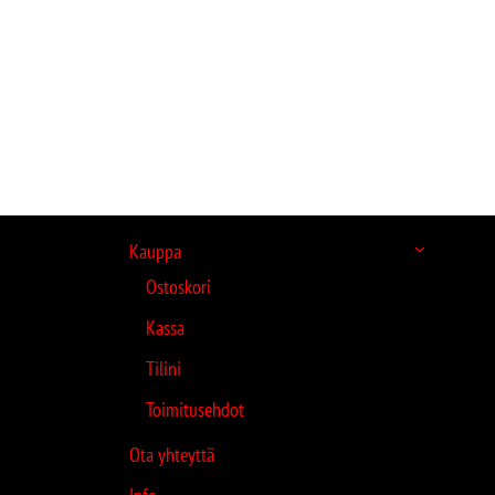
Kauppa
Ostoskori
Kassa
Tilini
Toimitusehdot
Ota yhteyttä