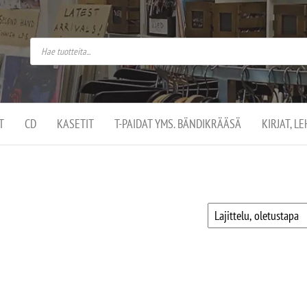
do
arket on
omusaan
t –
ut
ssa
kä
kauppa
ä
lassa
T
CD
KASETIT
T-PAIDAT YMS. BÄNDIKRÄÄSÄ
KIRJAT, L
.