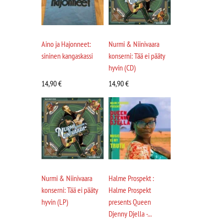
Aino ja Hajonneet:
Nurmi & Niinivaara
sininen kangaskassi
konserni: Tää ei pääty
hyvin (CD)
14,90
€
14,90
€
Nurmi & Niinivaara
Halme Prospekt :
konserni: Tää ei pääty
Halme Prospekt
hyvin (LP)
presents Queen
Djenny Djella -...