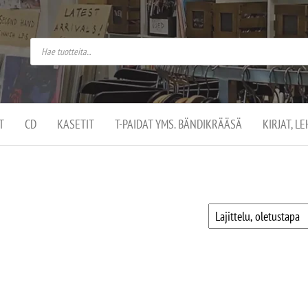
do
arket on
omusaan
t –
ut
ssa
kä
kauppa
ä
lassa
T
CD
KASETIT
T-PAIDAT YMS. BÄNDIKRÄÄSÄ
KIRJAT, L
.