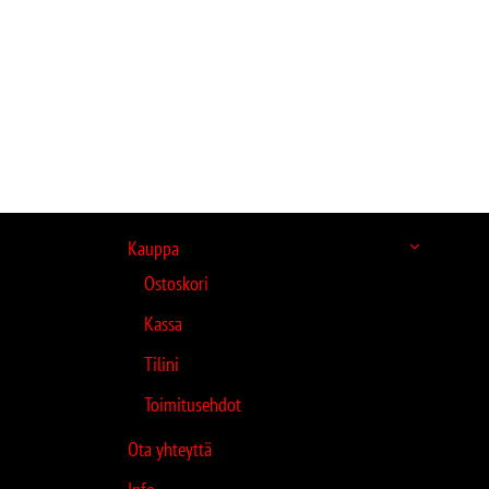
Kauppa
Ostoskori
Kassa
Tilini
Toimitusehdot
Ota yhteyttä