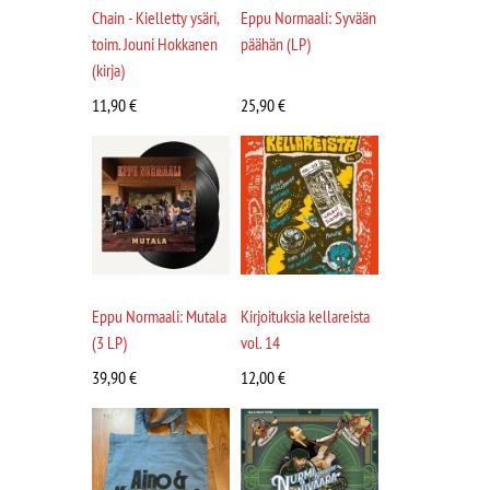
Chain - Kielletty ysäri,
Eppu Normaali: Syvään
toim. Jouni Hokkanen
päähän (LP)
(kirja)
11,90
€
25,90
€
Eppu Normaali: Mutala
Kirjoituksia kellareista
(3 LP)
vol. 14
39,90
€
12,00
€