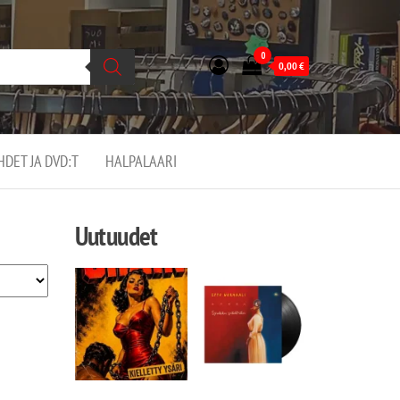
0
0,00
€
EHDET JA DVD:T
HALPALAARI
Uutuudet