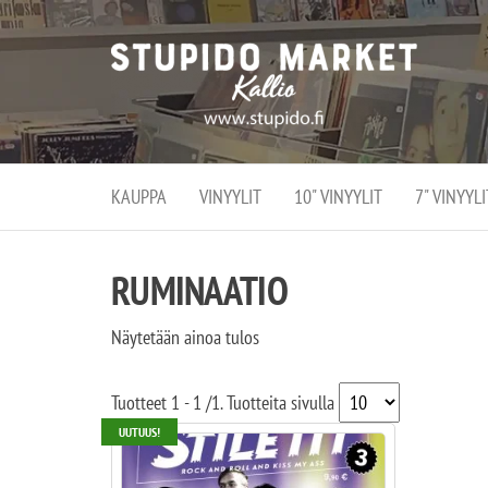
Stupi
Stupido M
vaihtoeht
Marke
erikoistun
verko
verkko- se
kivijalka
ja
Helsingiss
kivija
Kallion
KAUPPA
VINYYLIT
10" VINYYLIT
7" VINYYLI
sydämessä
RUMINAATIO
Näytetään ainoa tulos
Tuotteet
1 - 1
/
1
. Tuotteita sivulla
UUTUUS!