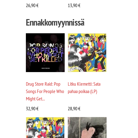
26,90
€
13,90
€
Ennakkomyynnissä
Drug Store Raid: Pop
Litku Klemetti: Sata
Songs For People Who
pahaa poikaa (LP)
Might Get...
32,90
€
28,90
€