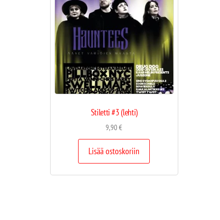
Stiletti #3 (lehti)
9,90
€
Lisää ostoskoriin