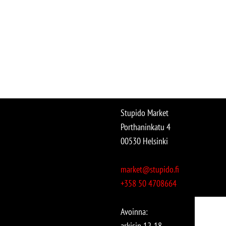
Stupido Market
Porthaninkatu 4
00530 Helsinki
market@stupido.fi
+358 50 4708664
Avoinna:
arkisin 12-18