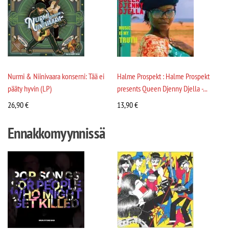
Nurmi & Niinivaara konserni: Tää ei
Halme Prospekt : Halme Prospekt
pääty hyvin (LP)
presents Queen Djenny Djella -...
26,90
€
13,90
€
Ennakkomyynnissä