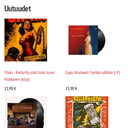
Uutuudet
Chain - Kielletty ysäri, toim. Jouni
Eppu Normaali: Syvään päähän (LP)
Hokkanen (kirja)
11,90
€
25,90
€