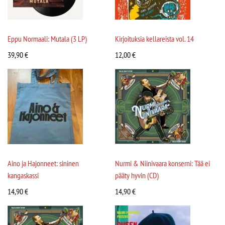
Eppu Normaali: Mutala (3 LP)
Kirjoituksia kellareista vol. 14
39,90
€
12,00
€
Aino ja Hajonneet: sininen
Nurmi & Niinivaara konserni: Tää ei
kangaskassi
pääty hyvin (CD)
14,90
€
14,90
€