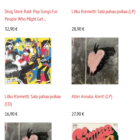
Drug Store Raid: Pop Songs For
Litku Klemetti: Sata pahaa poikaa (LP)
People Who Might Get...
32,90
€
28,90
€
Litku Klemetti: Sata pahaa poikaa
Alter Annala: Alert! (LP)
(CD)
16,90
€
27,90
€