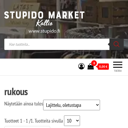
Stupido Market – verkossa ja kivijalassa
Stupido Market on vaihtoehtomusaan
erikoistunut verkko- sekä
kivijalkakauppa Helsingissä Kallion
sydämessä.
0
0,00
€
Valikko
rukous
Näytetään ainoa tulos
Tuotteet
1 - 1
/
1
. Tuotteita sivulla