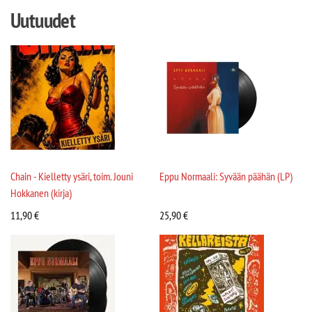
Uutuudet
Chain - Kielletty ysäri, toim. Jouni
Eppu Normaali: Syvään päähän (LP)
Hokkanen (kirja)
11,90
€
25,90
€