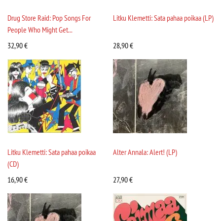
Drug Store Raid: Pop Songs For
Litku Klemetti: Sata pahaa poikaa (LP)
People Who Might Get...
32,90
€
28,90
€
Litku Klemetti: Sata pahaa poikaa
Alter Annala: Alert! (LP)
(CD)
16,90
€
27,90
€