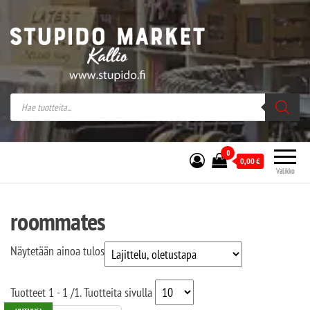
Stupido Market – verkossa ja kivijalassa
Stupido Market on vaihtoehtomusaan
erikoistunut verkko- sekä
kivijalkakauppa Helsingissä Kallion
sydämessä.
0
0,00
€
Valikko
roommates
Näytetään ainoa tulos
Tuotteet
1 - 1
/
1
. Tuotteita sivulla