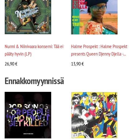
Nurmi & Niinivaara konserni: Tää ei
Halme Prospekt : Halme Prospekt
pääty hyvin (LP)
presents Queen Djenny Djella -...
26,90
€
13,90
€
Ennakkomyynnissä