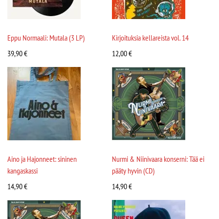
Eppu Normaali: Mutala (3 LP)
Kirjoituksia kellareista vol. 14
39,90
€
12,00
€
Aino ja Hajonneet: sininen
Nurmi & Niinivaara konserni: Tää ei
kangaskassi
pääty hyvin (CD)
14,90
€
14,90
€