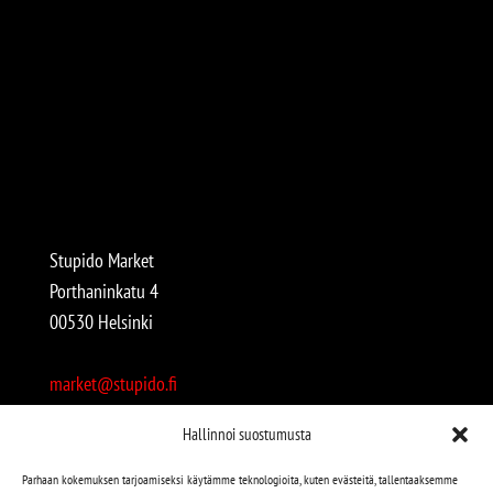
Stupido Market
Porthaninkatu 4
00530 Helsinki
market@stupido.fi
+358 50 4708664
Hallinnoi suostumusta
Avoinna:
Parhaan kokemuksen tarjoamiseksi käytämme teknologioita, kuten evästeitä, tallentaaksemme