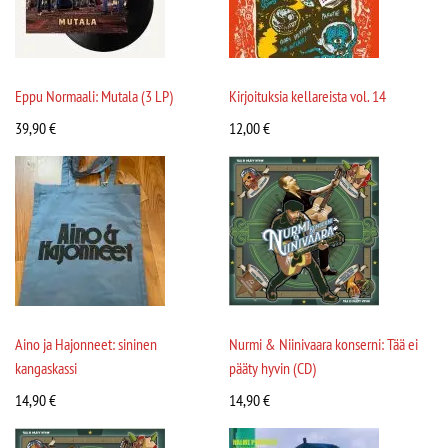
Eppu Normaali: Mutala (3 LP)
Kirjoituksia kellareista vol. 14
39,90
€
12,00
€
Aino ja Hajonneet: sininen
Nurmi & Niinivaara konserni: Tää ei
kangaskassi
pääty hyvin (CD)
14,90
€
14,90
€