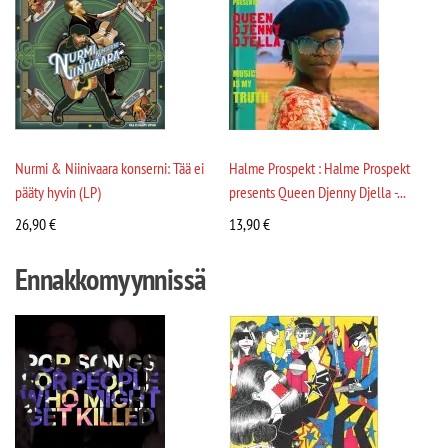
Nurmi & Niinivaara konserni: Tää ei
Halme Prospekt : Halme Prospekt
pääty hyvin (LP)
presents Queen Djenny Djella -...
26,90
€
13,90
€
Ennakkomyynnissä