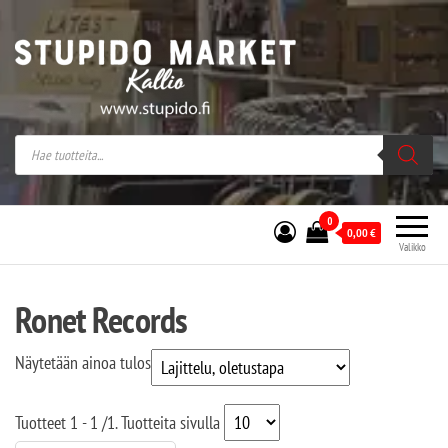
Stupido Market – verkossa ja kivijalassa
Stupido Market on vaihtoehtomusaan
erikoistunut verkko- sekä
kivijalkakauppa Helsingissä Kallion
sydämessä.
0
0,00
€
Valikko
Ronet Records
Näytetään ainoa tulos
Tuotteet
1 - 1
/
1
. Tuotteita sivulla