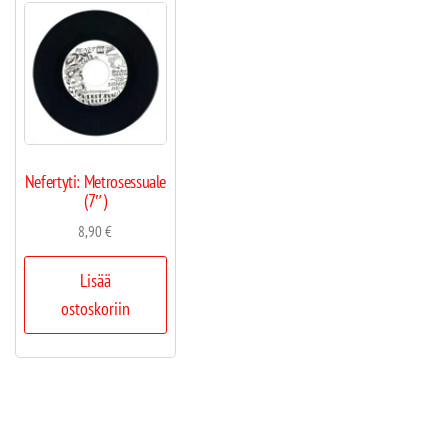
Nefertyti: Metrosessuale
(7″)
8,90
€
Lisää
ostoskoriin