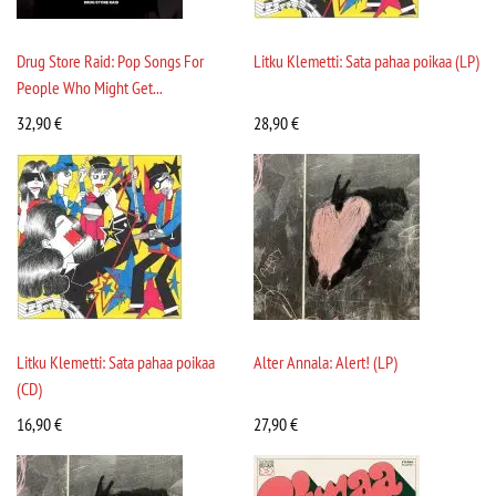
Drug Store Raid: Pop Songs For
Litku Klemetti: Sata pahaa poikaa (LP)
People Who Might Get...
32,90
€
28,90
€
Litku Klemetti: Sata pahaa poikaa
Alter Annala: Alert! (LP)
(CD)
16,90
€
27,90
€