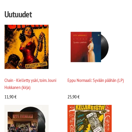
Uutuudet
Chain - Kielletty ysäri, toim. Jouni
Eppu Normaali: Syvään päähän (LP)
Hokkanen (kirja)
11,90
€
25,90
€