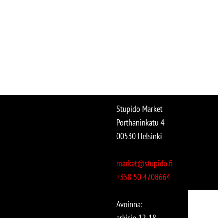
Stupido Market
Porthaninkatu 4
00530 Helsinki
market@stupido.fi
+358 50 4708664
Avoinna:
arkisin 12-18