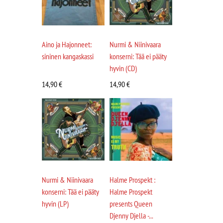
Aino ja Hajonneet:
Nurmi & Niinivaara
sininen kangaskassi
konserni: Tää ei pääty
hyvin (CD)
14,90
€
14,90
€
Nurmi & Niinivaara
Halme Prospekt :
konserni: Tää ei pääty
Halme Prospekt
hyvin (LP)
presents Queen
Djenny Djella -...