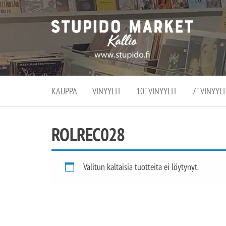
Stupi
Stupido M
vaihtoeht
Marke
erikoistun
verko
verkko- se
kivijalka
ja
Helsingiss
kivija
Kallion
KAUPPA
VINYYLIT
10" VINYYLIT
7" VINYYLI
sydämessä
ROLREC028
Valitun kaltaisia tuotteita ei löytynyt.