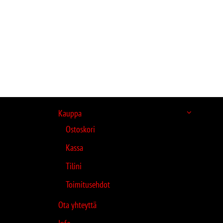
Kauppa
Ostoskori
Kassa
Tilini
Toimitusehdot
Ota yhteyttä