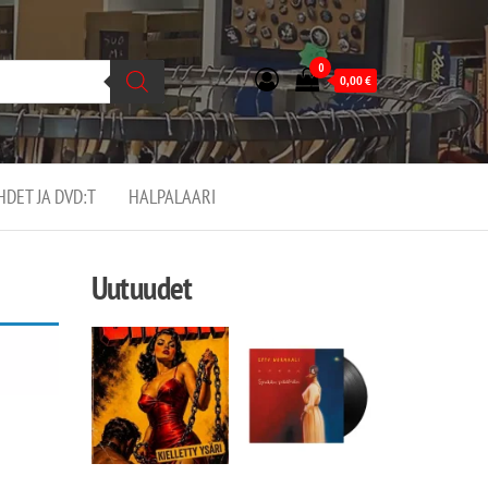
0
0,00
€
EHDET JA DVD:T
HALPALAARI
Uutuudet