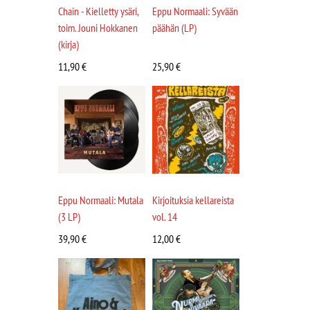
Chain - Kielletty ysäri,
Eppu Normaali: Syvään
toim. Jouni Hokkanen
päähän (LP)
(kirja)
11,90
€
25,90
€
Eppu Normaali: Mutala
Kirjoituksia kellareista
(3 LP)
vol. 14
39,90
€
12,00
€