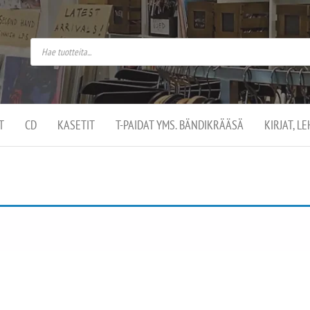
do
arket on
omusaan
t –
ut
ssa
kä
kauppa
ä
lassa
T
CD
KASETIT
T-PAIDAT YMS. BÄNDIKRÄÄSÄ
KIRJAT, L
.