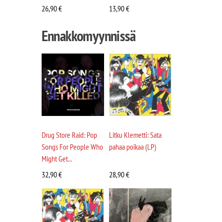
26,90
€
13,90
€
Ennakkomyynnissä
Drug Store Raid: Pop
Litku Klemetti: Sata
Songs For People Who
pahaa poikaa (LP)
Might Get...
32,90
€
28,90
€