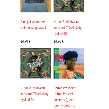
Aino ja Hajonneet:
Nurmi & Niinivaara
sininen kangaskassi
konserni: Tää ei pääty
hyvin (CD)
14,90
€
14,90
€
Nurmi & Niinivaara
Halme Prospekt :
konserni: Tää ei pääty
Halme Prospekt
hyvin (LP)
presents Queen
Djenny Djella -...