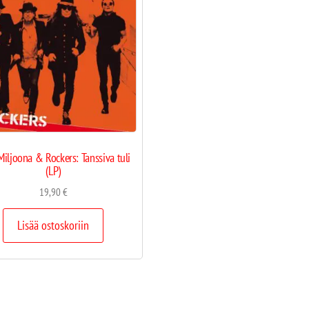
Miljoona & Rockers: Tanssiva tuli
(LP)
19,90
€
Lisää ostoskoriin