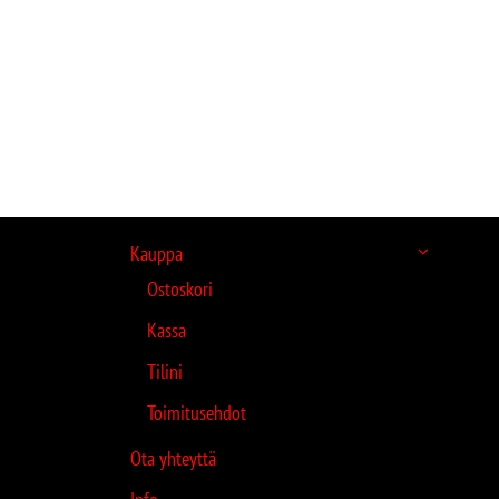
Kauppa
Ostoskori
Kassa
Tilini
Toimitusehdot
Ota yhteyttä