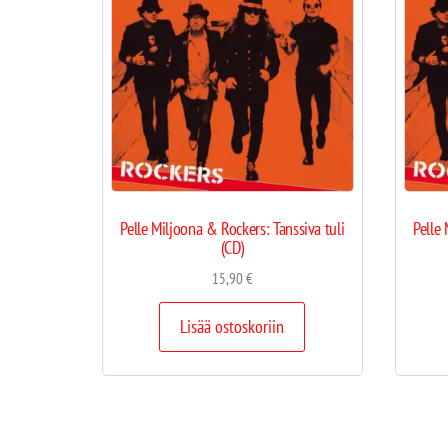
Pelle Miljoona & Rockers: Tanssiva tuli
Pelle 
(CD)
15,90
€
Lisää ostoskoriin