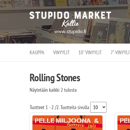
Stupi
Stupido M
vaihtoeht
Marke
erikoistun
verko
verkko- se
kivijalka
ja
Helsingiss
kivija
Kallion
KAUPPA
VINYYLIT
10" VINYYLIT
7" VINYYLI
sydämessä
Rolling Stones
Näytetään kaikki 2 tulosta
Tuotteet
1 - 2
/
2
. Tuotteita sivulla