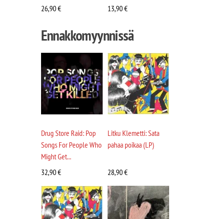
26,90
€
13,90
€
Ennakkomyynnissä
Drug Store Raid: Pop
Litku Klemetti: Sata
Songs For People Who
pahaa poikaa (LP)
Might Get...
32,90
€
28,90
€