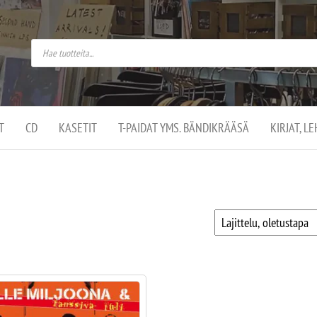
do
arket on
omusaan
t –
ut
ssa
kä
kauppa
ä
lassa
T
CD
KASETIT
T-PAIDAT YMS. BÄNDIKRÄÄSÄ
KIRJAT, L
.