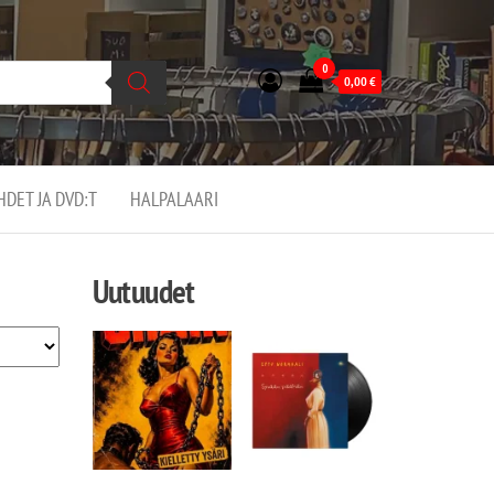
0
0,00
€
EHDET JA DVD:T
HALPALAARI
Uutuudet