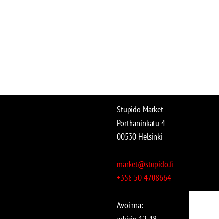
Stupido Market
Porthaninkatu 4
00530 Helsinki
market@stupido.fi
+358 50 4708664
Avoinna:
arkisin 12-18