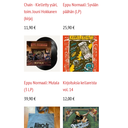
Chain - Kielletty ysäri,
Eppu Normaali: Syvään
toim. Jouni Hokkanen
päähän (LP)
(kirja)
11,90
€
25,90
€
Eppu Normaali: Mutala
Kirjoituksia kellareista
(3 LP)
vol. 14
39,90
€
12,00
€