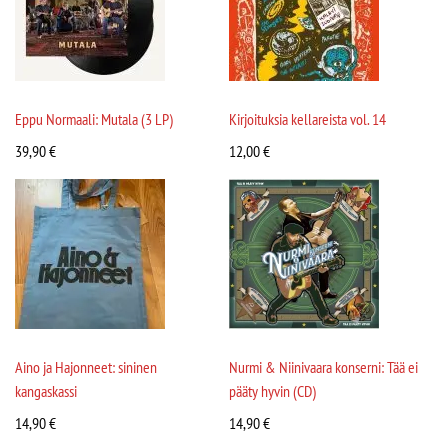
Eppu Normaali: Mutala (3 LP)
Kirjoituksia kellareista vol. 14
39,90
€
12,00
€
Aino ja Hajonneet: sininen
Nurmi & Niinivaara konserni: Tää ei
kangaskassi
pääty hyvin (CD)
14,90
€
14,90
€