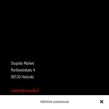
Stupido Market
Porthaninkatu 4
00530 Helsinki
market@stupido.fi
+358 50 4708664
Hallinnoi suostumusta