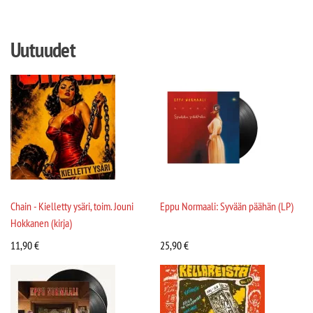
Uutuudet
Chain - Kielletty ysäri, toim. Jouni
Eppu Normaali: Syvään päähän (LP)
Hokkanen (kirja)
11,90
€
25,90
€