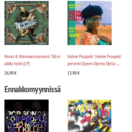
Nurmi & Niinivaara konserni: Tää ei
Halme Prospekt : Halme Prospekt
pääty hyvin (LP)
presents Queen Djenny Djella -...
26,90
€
13,90
€
Ennakkomyynnissä