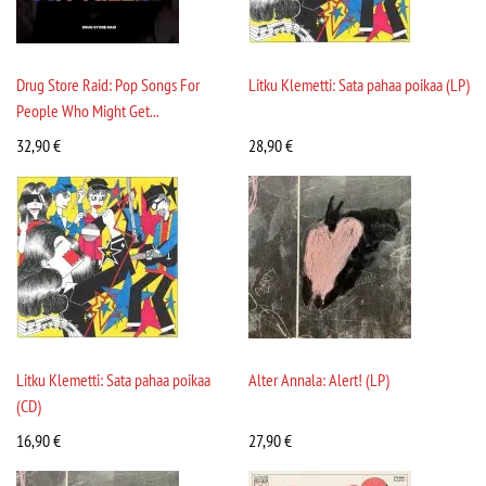
Drug Store Raid: Pop Songs For
Litku Klemetti: Sata pahaa poikaa (LP)
People Who Might Get...
32,90
€
28,90
€
Litku Klemetti: Sata pahaa poikaa
Alter Annala: Alert! (LP)
(CD)
16,90
€
27,90
€