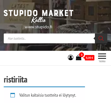
Stupido Market – verkossa ja kivijalassa
Stupido Market on vaihtoehtomusaan
erikoistunut verkko- sekä
kivijalkakauppa Helsingissä Kallion
sydämessä.
0
0,00
€
Valikko
ristiriita
Valitun kaltaisia tuotteita ei löytynyt.