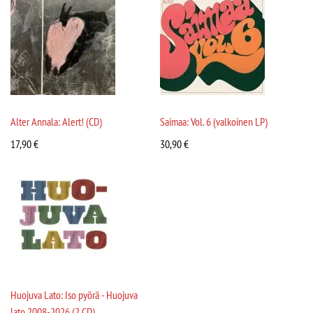
Alter Annala: Alert! (CD)
Saimaa: Vol. 6 (valkoinen LP)
17,90
€
30,90
€
Huojuva Lato: Iso pyörä - Huojuva
lato 2008-2026 (2 CD)