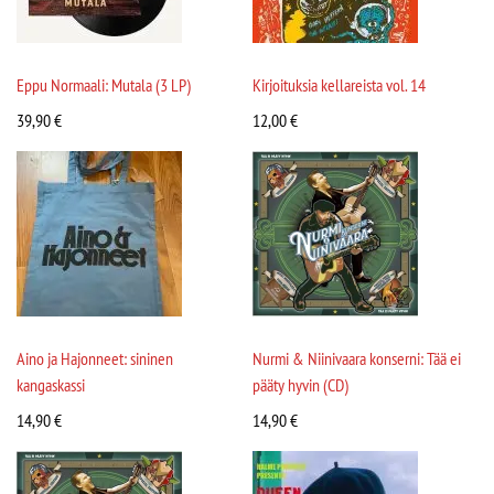
Eppu Normaali: Mutala (3 LP)
Kirjoituksia kellareista vol. 14
39,90
€
12,00
€
Aino ja Hajonneet: sininen
Nurmi & Niinivaara konserni: Tää ei
kangaskassi
pääty hyvin (CD)
14,90
€
14,90
€