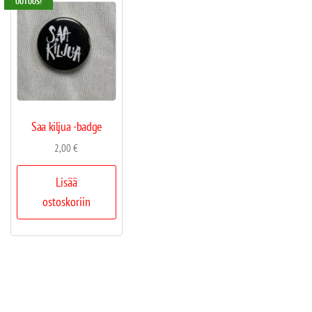
UUTUUS!
Saa kiljua -badge
2,00
€
Lisää
ostoskoriin