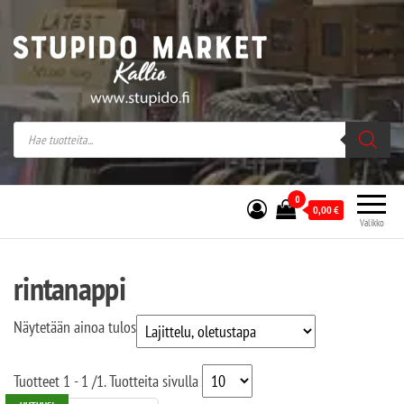
Stupido Market – verkossa ja kivijalassa
Stupido Market on vaihtoehtomusaan
erikoistunut verkko- sekä
kivijalkakauppa Helsingissä Kallion
sydämessä.
0
0,00
€
Valikko
rintanappi
Näytetään ainoa tulos
Tuotteet
1 - 1
/
1
. Tuotteita sivulla