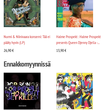
Nurmi & Niinivaara konserni: Tää ei
Halme Prospekt : Halme Prospekt
pääty hyvin (LP)
presents Queen Djenny Djella -...
26,90
€
13,90
€
Ennakkomyynnissä