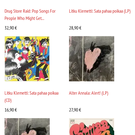
Drug Store Raid: Pop Songs For
Litku Klemetti: Sata pahaa poikaa (LP)
People Who Might Get...
32,90
€
28,90
€
Litku Klemetti: Sata pahaa poikaa
Alter Annala: Alert! (LP)
(CD)
16,90
€
27,90
€