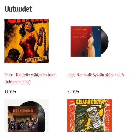
Uutuudet
Chain - Kielletty ysäri, toim. Jouni
Eppu Normaali: Syvään päähän (LP)
Hokkanen (kirja)
11,90
€
25,90
€