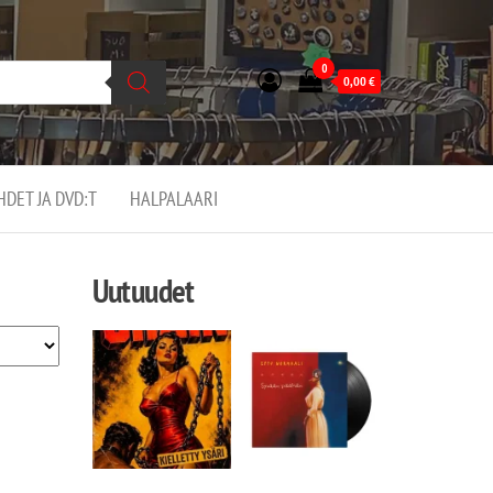
0
0,00
€
EHDET JA DVD:T
HALPALAARI
Uutuudet