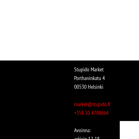
Stupido Market
Porthaninkatu 4
00530 Helsinki
market@stupido.fi
+358 50 4708664
Avoinna:
arkisin 12-18