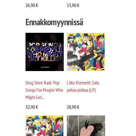
26,90
€
13,90
€
Ennakkomyynnissä
Drug Store Raid: Pop
Litku Klemetti: Sata
Songs For People Who
pahaa poikaa (LP)
Might Get...
32,90
€
28,90
€