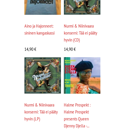
Aino ja Hajonneet:
Nurmi & Niinivaara
sininen kangaskassi
konserni: Tää ei pääty
hyvin (CD)
14,90
€
14,90
€
Nurmi & Niinivaara
Halme Prospekt :
konserni: Tää ei pääty
Halme Prospekt
hyvin (LP)
presents Queen
Djenny Djella -...