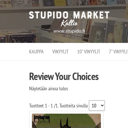
Stupi
Stupido M
vaihtoeht
Marke
erikoistun
verko
verkko- se
kivijalka
ja
Helsingiss
kivija
Kallion
KAUPPA
VINYYLIT
10" VINYYLIT
7" VINYYLI
sydämessä
Review Your Choices
Näytetään ainoa tulos
Tuotteet
1 - 1
/
1
. Tuotteita sivulla