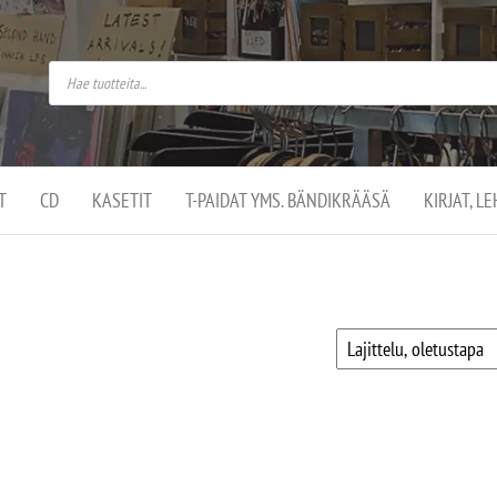
do
arket on
omusaan
t –
ut
ssa
kä
kauppa
ä
lassa
T
CD
KASETIT
T-PAIDAT YMS. BÄNDIKRÄÄSÄ
KIRJAT, L
.