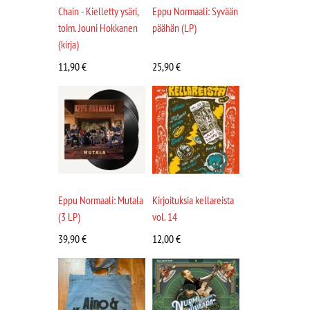
Chain - Kielletty ysäri,
Eppu Normaali: Syvään
toim. Jouni Hokkanen
päähän (LP)
(kirja)
11,90
€
25,90
€
Eppu Normaali: Mutala
Kirjoituksia kellareista
(3 LP)
vol. 14
39,90
€
12,00
€