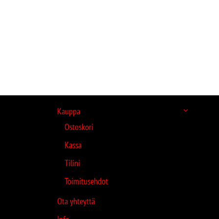
Kauppa
Ostoskori
Kassa
Tilini
Toimitusehdot
Ota yhteyttä