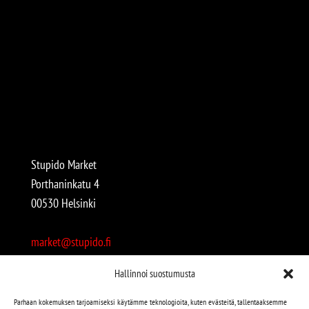
Stupido Market
Porthaninkatu 4
00530 Helsinki
market@stupido.fi
+358 50 4708664
Hallinnoi suostumusta
Avoinna:
Parhaan kokemuksen tarjoamiseksi käytämme teknologioita, kuten evästeitä, tallentaaksemme