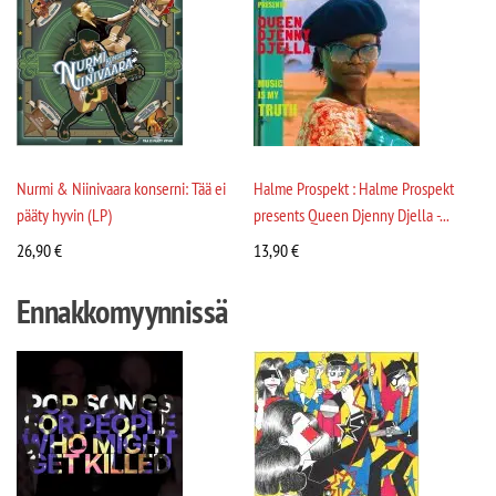
Nurmi & Niinivaara konserni: Tää ei
Halme Prospekt : Halme Prospekt
pääty hyvin (LP)
presents Queen Djenny Djella -...
26,90
€
13,90
€
Ennakkomyynnissä