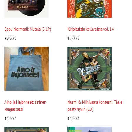
Eppu Normaali: Mutala (3 LP)
Kirjoituksia kellareista vol. 14
39,90
€
12,00
€
Aino ja Hajonneet: sininen
Nurmi & Niinivaara konserni: Tää ei
kangaskassi
pääty hyvin (CD)
14,90
€
14,90
€