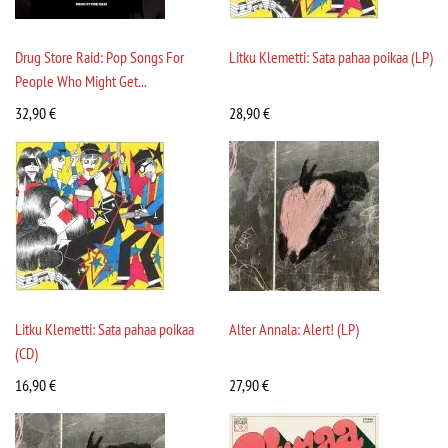
Drug Store Raid: Pop Songs For
Litku Klemetti: Sata pahaa poikaa (LP)
People Who Might Get...
32,90
€
28,90
€
Litku Klemetti: Sata pahaa poikaa
Alter Annala: Alert! (LP)
(CD)
16,90
€
27,90
€