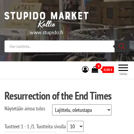
Stupido Market – verkossa ja kivijalassa
Stupido Market on vaihtoehtomusaan
erikoistunut verkko- sekä
kivijalkakauppa Helsingissä Kallion
sydämessä.
0
0,00
€
Valikko
Resurrection of the End Times
Näytetään ainoa tulos
Tuotteet
1 - 1
/
1
. Tuotteita sivulla