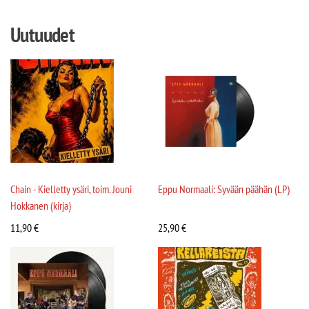
Uutuudet
Chain - Kielletty ysäri, toim. Jouni
Eppu Normaali: Syvään päähän (LP)
Hokkanen (kirja)
11,90
€
25,90
€