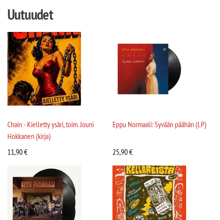
Uutuudet
Chain - Kielletty ysäri, toim. Jouni
Eppu Normaali: Syvään päähän (LP)
Hokkanen (kirja)
11,90
€
25,90
€