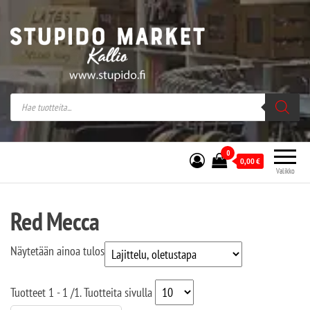
Stupido Market – verkossa ja kivijalassa
Stupido Market on vaihtoehtomusaan
erikoistunut verkko- sekä
kivijalkakauppa Helsingissä Kallion
sydämessä.
0
0,00
€
Valikko
Red Mecca
Näytetään ainoa tulos
Tuotteet
1 - 1
/
1
. Tuotteita sivulla