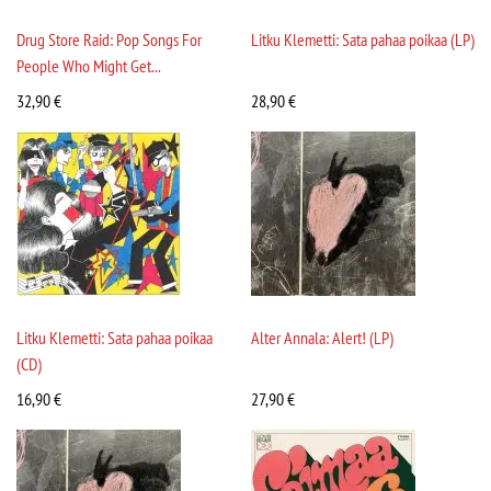
Drug Store Raid: Pop Songs For
Litku Klemetti: Sata pahaa poikaa (LP)
People Who Might Get...
32,90
€
28,90
€
Litku Klemetti: Sata pahaa poikaa
Alter Annala: Alert! (LP)
(CD)
16,90
€
27,90
€