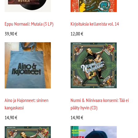
Eppu Normaali: Mutala (3 LP)
Kirjoituksia kellareista vol. 14
39,90
€
12,00
€
Aino ja Hajonneet: sininen
Nurmi & Niinivaara konserni: Tää ei
kangaskassi
pääty hyvin (CD)
14,90
€
14,90
€