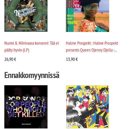
Nurmi & Niinivaara konserni: Tää ei
Halme Prospekt : Halme Prospekt
pääty hyvin (LP)
presents Queen Djenny Djella -...
26,90
€
13,90
€
Ennakkomyynnissä