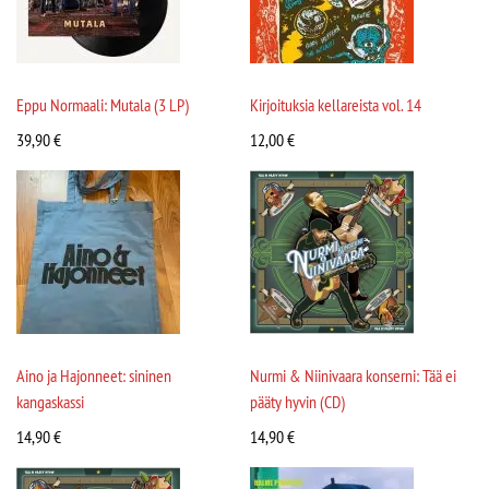
Eppu Normaali: Mutala (3 LP)
Kirjoituksia kellareista vol. 14
39,90
€
12,00
€
Aino ja Hajonneet: sininen
Nurmi & Niinivaara konserni: Tää ei
kangaskassi
pääty hyvin (CD)
14,90
€
14,90
€