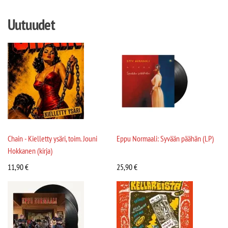
Uutuudet
Chain - Kielletty ysäri, toim. Jouni
Eppu Normaali: Syvään päähän (LP)
Hokkanen (kirja)
11,90
€
25,90
€