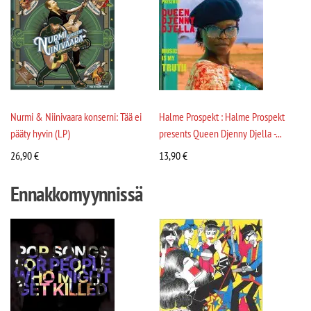
Nurmi & Niinivaara konserni: Tää ei
Halme Prospekt : Halme Prospekt
pääty hyvin (LP)
presents Queen Djenny Djella -...
26,90
€
13,90
€
Ennakkomyynnissä