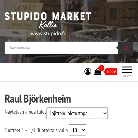
Stupido Market – verkossa ja kivijalassa
Stupido Market on vaihtoehtomusaan
erikoistunut verkko- sekä
kivijalkakauppa Helsingissä Kallion
sydämessä.
0
0,00
€
Valikko
Raul Björkenheim
Näytetään ainoa tulos
Tuotteet
1 - 1
/
1
. Tuotteita sivulla