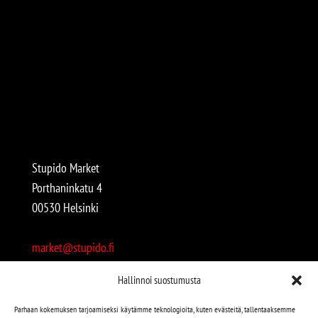
Stupido Market
Porthaninkatu 4
00530 Helsinki
market@stupido.fi
+358 50 4708664
Hallinnoi suostumusta
Avoinna:
Parhaan kokemuksen tarjoamiseksi käytämme teknologioita, kuten evästeitä, tallentaaksemme