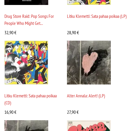
Drug Store Raid: Pop Songs For
Litku Klemetti: Sata pahaa poikaa (LP)
People Who Might Get...
32,90
€
28,90
€
Litku Klemetti: Sata pahaa poikaa
Alter Annala: Alert! (LP)
(CD)
16,90
€
27,90
€