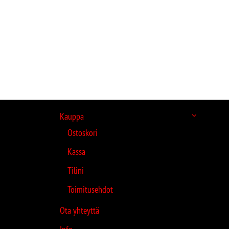
Kauppa
Ostoskori
Kassa
Tilini
Toimitusehdot
Ota yhteyttä