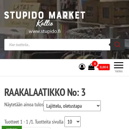
Stupido Market – verkossa ja kivijalassa
Stupido Market on vaihtoehtomusaan
erikoistunut verkko- sekä
kivijalkakauppa Helsingissä Kallion
sydämessä.
0
0,00
€
Valikko
RAAKALAATIKKO No: 3
Näytetään ainoa tulos
Tuotteet
1 - 1
/
1
. Tuotteita sivulla