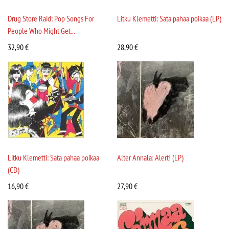
Drug Store Raid: Pop Songs For
Litku Klemetti: Sata pahaa poikaa (LP)
People Who Might Get...
32,90
€
28,90
€
Litku Klemetti: Sata pahaa poikaa
Alter Annala: Alert! (LP)
(CD)
16,90
€
27,90
€