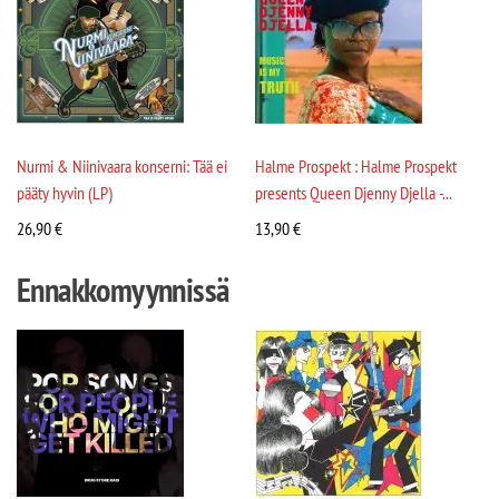
Nurmi & Niinivaara konserni: Tää ei
Halme Prospekt : Halme Prospekt
pääty hyvin (LP)
presents Queen Djenny Djella -...
26,90
€
13,90
€
Ennakkomyynnissä