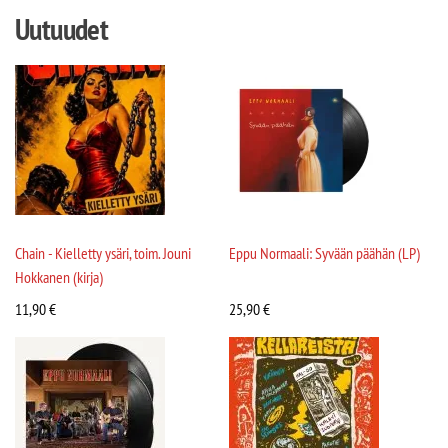
Uutuudet
Chain - Kielletty ysäri, toim. Jouni
Eppu Normaali: Syvään päähän (LP)
Hokkanen (kirja)
11,90
€
25,90
€