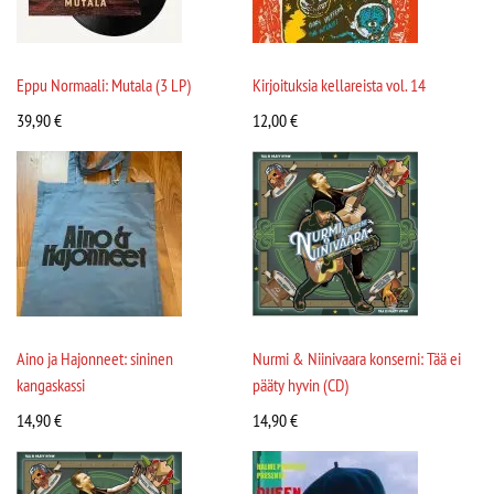
Eppu Normaali: Mutala (3 LP)
Kirjoituksia kellareista vol. 14
39,90
€
12,00
€
Aino ja Hajonneet: sininen
Nurmi & Niinivaara konserni: Tää ei
kangaskassi
pääty hyvin (CD)
14,90
€
14,90
€