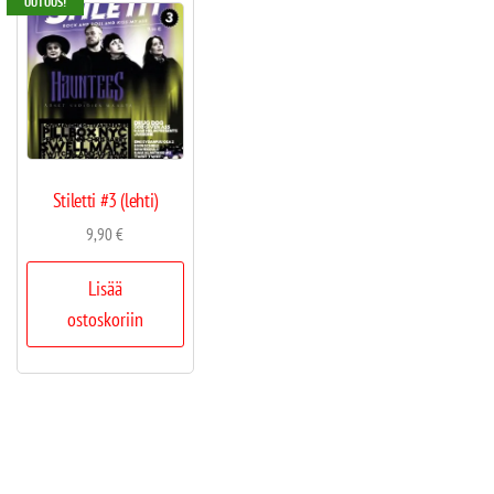
UUTUUS!
Stiletti #3 (lehti)
9,90
€
Lisää
ostoskoriin